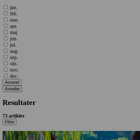
jan.
feb.
mar.
apr.
maj
jun.
jul.
aug.
sep.
okt.
nov.
dec.
Anvend
Annuller
Resultater
73
artikler
Filtre