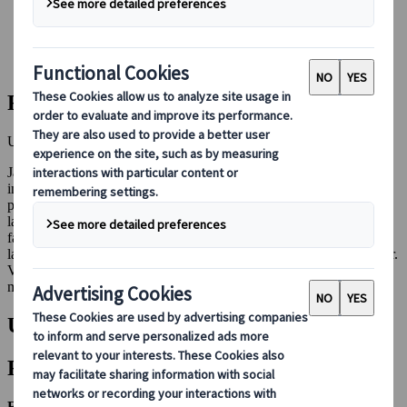
Booking hos os
Japan Rail Pass
Indkvartering
Online rejserådgivning
Rejseblog om Japan
Udforsk Japan - Tips, indsigter og inspiration
Japan er et land, hvor tidsløs tradition møder banebrydende
innovation, som skaber en rig kombination af kultur og historie. Fra
pulserende storbyer og futuristiske vidundere, til idylliske, naturlige
landskaber og gamle templer - Japan kaptiverer med alle sine
facetter. Så, hvad end du planlægger en rejse, eller blot beundrer
landet på afstand, så er vores eksperter klar med råd og anbefalinger.
Vi håber at disse vil give dig indsigt og inspiration, til at hjælpe dig
med at udleve dit eventyr i Japan.
Udforsk vores seneste artikler
Filtre
Filtrer efter: