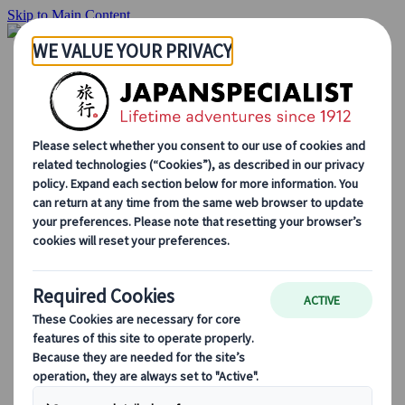
Skip to Main Content
Startside
Rejser
Individuelle rejser
Grupperejser
Kør-selv ferie
Udflugter
Skræddersyede grupperejser
Japan Rail Pass
Sådan arbejder vi
Om os
Vores team
Bliv en del af vores team
Blog
Sæsonbestemte rejsetips
Hovedattraktioner
Kulturelle indsigter
Kulinariske oplevelser
Opdag Japan i tog
Ofte stillede spørgsmål
Vigtige oplysninger
Etikette i Japan
Bilkørsel i Japan