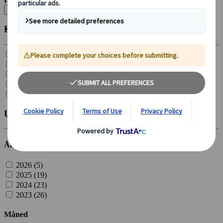
Ryd alle
Kategori
Sæsonbestemte rejsetips (
13
)
Opdag Japan i tog (
6
)
Kulturelle indsigter (
11
)
Kulinariske oplevelser (
9
)
Hovedattraktioner (
29
)
Udgivet
År
2026 (
5
)
2025 (
19
)
2024 (
23
)
2023 (
26
)
Måned