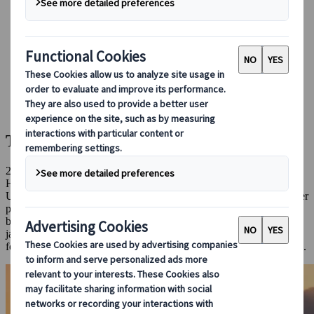
Booking hos os
Japan Rail Pass
Indkvartering
Online rejserådgivning
Japanspecialist
Blog
Hovedattraktioner
To dage I Nara
To dage I Nara
27 feb. 2024
Hovedattraktioner
Uden tvivl, Nara er den japanske by for at se rådyr! Men byen byder
på meget mere: den har en imponerende historisk arv. Lokaliseret
blot 30 minutter udenfor Kyoto, deler den historie med den gamle
japanske by, som var landets hovedstad fra år 710 til 784. Følg os
for en weekend i naturens og historiens tegn, i den smukke by Nara.