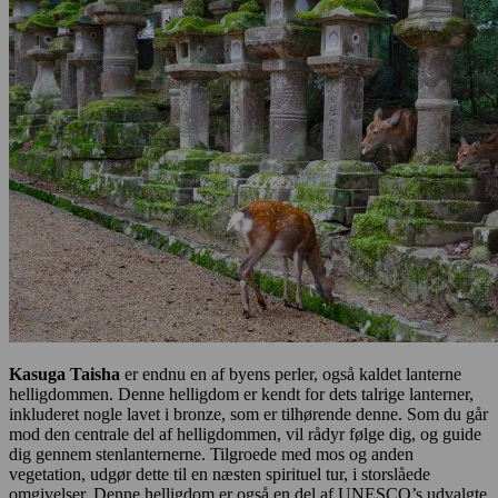
Kasuga Taisha
er endnu en af byens perler, også kaldet lanterne
helligdommen. Denne helligdom er kendt for dets talrige lanterner,
inkluderet nogle lavet i bronze, som er tilhørende denne. Som du går
mod den centrale del af helligdommen, vil rådyr følge dig, og guide
dig gennem stenlanternerne. Tilgroede med mos og anden
vegetation, udgør dette til en næsten spirituel tur, i storslåede
omgivelser. Denne helligdom er også en del af UNESCO’s udvalgte