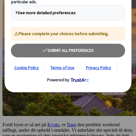
Fordi byen er så tæt på
Kyoto
, er
Nara
den perfekte weekend
udflugt, under dit ophold i området. Vi anbefaler det specielt til dem,
som er nysgerrige på den japanske religiøse kulturarv. Selv de højt