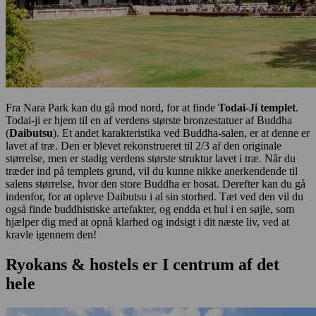
Fra Nara Park kan du gå mod nord, for at finde
Todai-Ji templet
.
Todai-ji er hjem til en af verdens største bronzestatuer af Buddha
(
Daibutsu
). Et andet karakteristika ved Buddha-salen, er at denne er
lavet af træ. Den er blevet rekonstrueret til 2/3 af den originale
størrelse, men er stadig verdens største struktur lavet i træ. Når du
træder ind på templets grund, vil du kunne nikke anerkendende til
salens størrelse, hvor den store Buddha er bosat. Derefter kan du gå
indenfor, for at opleve Daibutsu i al sin storhed. Tæt ved den vil du
også finde buddhistiske artefakter, og endda et hul i en søjle, som
hjælper dig med at opnå klarhed og indsigt i dit næste liv, ved at
kravle igennem den!
Ryokans & hostels er I centrum af det
hele