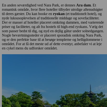
En anden seværdighed ved Nara Park, er dennes
Ara dam
. Et
romantisk område, hvor flere hoteller tilbyder utrolige aftenudsigter
til deres gæster. Du kan booke en
ryokan
(et traditionelt hotel), og
nyde luksusoplevelsen af traditionelle middage og sovefaciliteter.
Der er masser af hoteller placeret omkring dammen, med varierende
priser og faciliteter, og alt fra hostels til high-end ryokans. Vælg det
som passer bedst til dig, og nyd en dejlig gåtur under solnedgangen.
Nogle beværtningssteder er placeret sporadisk omkring Nara Park,
og er den perfekte base til at besøge templerne og helligdommene i
området. For at få det meste ud af dette eventyr, anbefaler vi at leje
en cykel mens du udforsker området.