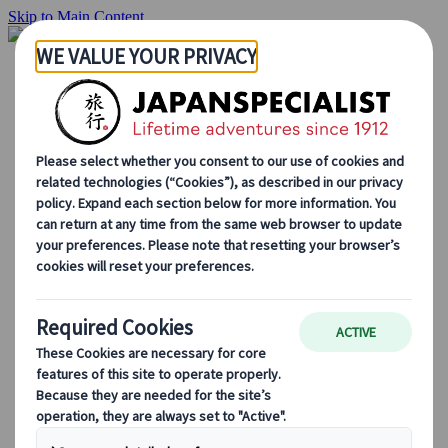
Skip to Main Content
Startside
Rejser
Individuelle rejser
Grupperejser
Kør-selv ferie
Udflugter
Skræddersyede grupperejser
Japan Rail Pass
Sådan arbejder vi
Om os
Vores team
Bliv en del af vores team
Blog
Sæsonbestemte rejsetips
Hovedattraktioner
Kulturelle indsigter
Kulinariske oplevelser
Opdag Japan i tog
Ofte stillede spørgsmål
Vigtige oplysninger
Etikette i Japan
Bilkørsel i Japan