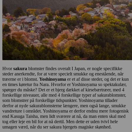
Hvor
sakura
blomster findes overalt I Japan, er nogle specifikke
steder anerkendte, for at være specielt smukke og enestående, når
træerne er i blomst.
Yoshinoyama
er et af disse steder, og det er kun
en times køretur fra Nara. Hvorfor er Yoshinoyama so spektakulær,
spørger du måske? Det er et bjerg dækket af kirsebærtræer, med 4
forskellige niveauer, alle med 4 forskellige typer af sakurablomster,
som blomstrer på forskellige tidspunkter. Yoshinoyama tillader
derfor at nyde sakurablomsterne længere, men også lange, smukke
vandreture i området. Yoshinoyama er derfor endnu mere fotogenisk
end Kasuga Taisha, men lidt sværere at nå, da man enten skal med
tog eller leje en bil for at nå dertil. Men dette er uden tvivl hele
umagen værd, når du ser sakura bjergets magiske skønhed.