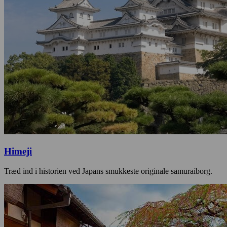
Himeji
Træd ind i historien ved Japans smukkeste originale samuraiborg.