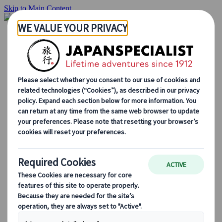
Skip to Main Content
Startside
Rejser
Individuelle rejser
Grupperejser
Kør-selv ferie
Udflugter
Skræddersyede grupperejser
Japan Rail Pass
Sådan arbejder vi
Om os
Vores team
Bliv en del af vores team
Blog
Sæsonbestemte rejsetips
Hovedattraktioner
Kulturelle indsigter
Kulinariske oplevelser
Opdag Japan i tog
Ofte stillede spørgsmål
Vigtige oplysninger
Etikette i Japan
Bilkørsel i Japan