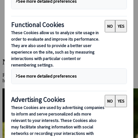
Booking hos os
Japan Rail Pass
Indkvartering
Online rejserådgivning
Japanspecialist
Destinationer
Alle destinationer
Nara
Nara
Find smukke templer, tamme hjorte og indre ro i Japans første
hovedstad.