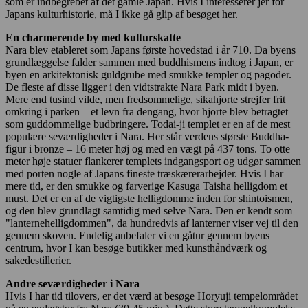
som er indbegrebet af det gamle Japan. Hvis I interesserer jer for
Japans kulturhistorie, må I ikke gå glip af besøget her.
En charmerende by med kulturskatte
Nara blev etableret som Japans første hovedstad i år 710. Da byens
grundlæggelse falder sammen med buddhismens indtog i Japan, er
byen en arkitektonisk guldgrube med smukke templer og pagoder.
De fleste af disse ligger i den vidtstrakte Nara Park midt i byen.
Mere end tusind vilde, men fredsommelige, sikahjorte strejfer frit
omkring i parken – et levn fra dengang, hvor hjorte blev betragtet
som guddommelige budbringere. Todai-ji templet er en af de mest
populære seværdigheder i Nara. Her står verdens største Buddha-
figur i bronze – 16 meter høj og med en vægt på 437 tons. To otte
meter høje statuer flankerer templets indgangsport og udgør sammen
med porten nogle af Japans fineste træskærerarbejder. Hvis I har
mere tid, er den smukke og farverige Kasuga Taisha helligdom et
must. Det er en af de vigtigste helligdomme inden for shintoismen,
og den blev grundlagt samtidig med selve Nara. Den er kendt som
"lanternehelligdommen", da hundredvis af lanterner viser vej til den
gennem skoven. Endelig anbefaler vi en gåtur gennem byens
centrum, hvor I kan besøge butikker med kunsthåndværk og
sakedestillerier.
Andre seværdigheder i Nara
Hvis I har tid tilovers, er det værd at besøge Horyuji tempelområdet