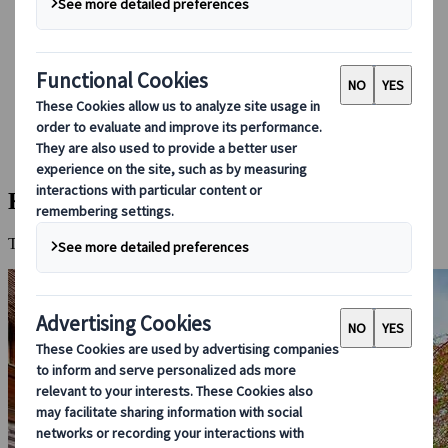
Booking hos os
Japan Rail Pass
Indkvartering
Online rejserådgivning
Japanspecialist
Destinationer
Alle destinationer
Kyoto
Kyoto
Tag med til Japans åndelige og kulturelle hjerte.