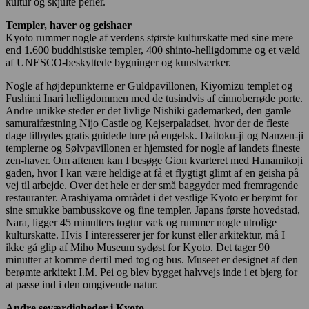
kultur og skjulte perler.
Templer, haver og geishaer
Kyoto rummer nogle af verdens største kulturskatte med sine mere
end 1.600 buddhistiske templer, 400 shinto-helligdomme og et væld
af UNESCO-beskyttede bygninger og kunstværker.
Nogle af højdepunkterne er Guldpavillonen, Kiyomizu templet og
Fushimi Inari helligdommen med de tusindvis af cinnoberrøde porte.
Andre unikke steder er det livlige Nishiki gademarked, den gamle
samuraifæstning Nijo Castle og Kejserpaladset, hvor der de fleste
dage tilbydes gratis guidede ture på engelsk. Daitoku-ji og Nanzen-ji
templerne og Sølvpavillonen er hjemsted for nogle af landets fineste
zen-haver. Om aftenen kan I besøge Gion kvarteret med Hanamikoji
gaden, hvor I kan være heldige at få et flygtigt glimt af en geisha på
vej til arbejde. Over det hele er der små baggyder med fremragende
restauranter. Arashiyama området i det vestlige Kyoto er berømt for
sine smukke bambusskove og fine templer. Japans første hovedstad,
Nara, ligger 45 minutters togtur væk og rummer nogle utrolige
kulturskatte. Hvis I interesserer jer for kunst eller arkitektur, må I
ikke gå glip af Miho Museum sydøst for Kyoto. Det tager 90
minutter at komme dertil med tog og bus. Museet er designet af den
berømte arkitekt I.M. Pei og blev bygget halvvejs inde i et bjerg for
at passe ind i den omgivende natur.
Andre seværdigheder i Kyoto