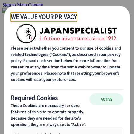
Skip to Main Content
Startside
Rejser
Individuelle rejser
Grupperejser
Kør-selv ferie
Udflugter
Skræddersyede grupperejser
Japan Rail Pass
Sådan arbejder vi
Om os
Vores team
Bliv en del af vores team
Blog
Sæsonbestemte rejsetips
Hovedattraktioner
Kulturelle indsigter
Kulinariske oplevelser
Opdag Japan i tog
Ofte stillede spørgsmål
Vigtige oplysninger
Etikette i Japan
Bilkørsel i Japan