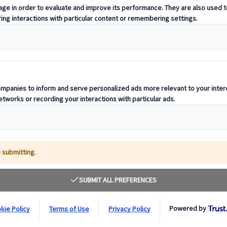
oderne udtryk. Fra elegancen af traditionelle te-ceremonier, til den li
oriske håndværk og de seneste trends, som skaber nutidens moderne lands
de.