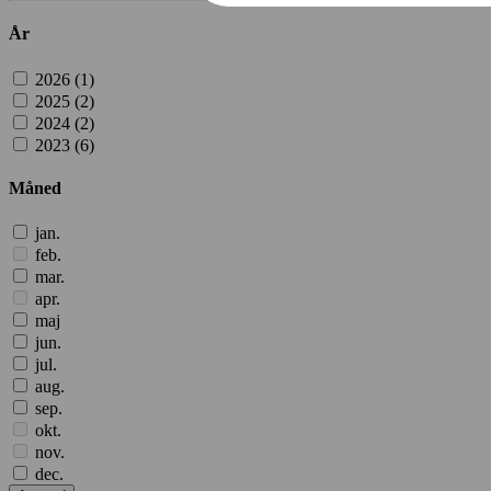
År
2026 (
1
)
2025 (
2
)
2024 (
2
)
2023 (
6
)
Måned
jan.
feb.
mar.
apr.
maj
jun.
jul.
aug.
sep.
okt.
nov.
dec.