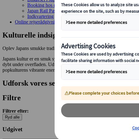
Booking hos os
Japan Rail Pass
Indkvartering
Online rejserådgivning
Kulturelle indsigter i Japan
Oplev Japans smukke traditioner, kunst og festivaler
Japans kultur er en smuk symbiose af ældgamle ritualer og dynamiske, m
dybt under overfladen. Udforsk Japans traditionelle festivaler, hist
popkulturens vibrante energi - her findes inspiration for enhver rejsen
Udforsk vores seneste artikler
Filtre
Filtrer efter:
Ryd alle
Udgivet