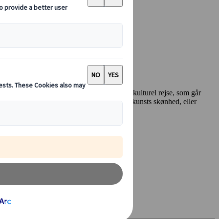
vlige samtidskunst, byder Japan på en unik kulturel rejse, som går
kab. Hvad end du er draget af den moderne kunsts skønhed, eller