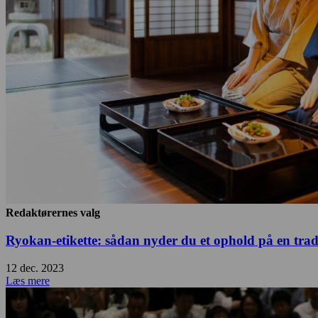
Redaktørernes valg
Ryokan-etikette: sådan nyder du et ophold på en trad
12 dec. 2023
Læs mere