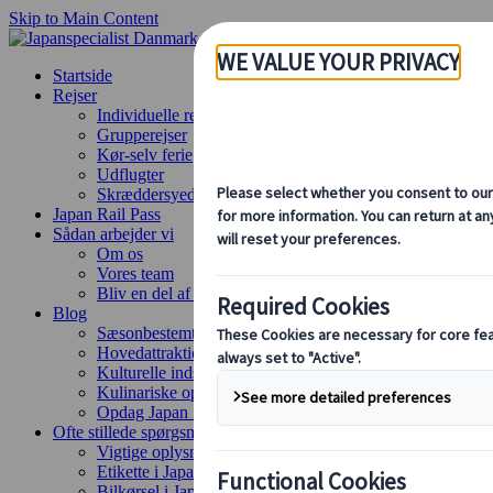
Skip to Main Content
Startside
Rejser
Individuelle rejser
Grupperejser
Kør-selv ferie
Udflugter
Skræddersyede grupperejser
Japan Rail Pass
Sådan arbejder vi
Om os
Vores team
Bliv en del af vores team
Blog
Sæsonbestemte rejsetips
Hovedattraktioner
Kulturelle indsigter
Kulinariske oplevelser
Opdag Japan i tog
Ofte stillede spørgsmål
Vigtige oplysninger
Etikette i Japan
Bilkørsel i Japan