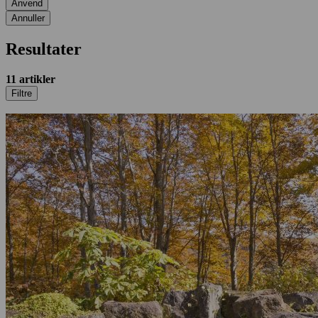
Anvend
Annuller
Resultater
11
artikler
Filtre