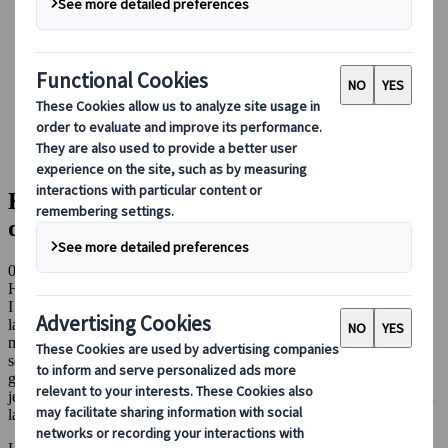
Booking hos os
Japan Rail Pass
Indkvartering
Online rejserådgivning
Japanspecialist
Blog
Hovedattraktioner
Kawachi Fujien - haven med blåregn: en dagsudflugt for par
Kawachi Fujien - haven med blåregn: en
dagsudflugt for par
03 okt. 2023
Hovedattraktioner
I den nordligste del af Kyushu - den af Japans hovedøer, der ligger
længst mod vest - ligger Kitakyushu, som er den andenstørste by
målt på antal indbyggere i Fukuoka-præfekturet. Byen er kendt lidt
som indgangsporten til Kyushu og et populært stop for dem, der
gerne vil besøge Kokura borg eller prøve en af Japans få monorail-
jernbaner. Hvert år åbnes dørene for et særligt smukt sted i regionen
langt inde i bjergene sydvest for Kawachi vandreservoiret.