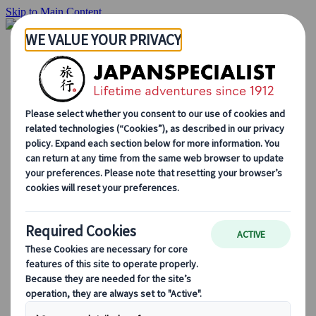
Skip to Main Content
Startside
Rejser
Individuelle rejser
Grupperejser
Kør-selv ferie
Udflugter
Skræddersyede grupperejser
Japan Rail Pass
Sådan arbejder vi
Om os
Vores team
Bliv en del af vores team
Blog
Sæsonbestemte rejsetips
Hovedattraktioner
Kulturelle indsigter
Kulinariske oplevelser
Opdag Japan i tog
Ofte stillede spørgsmål
Vigtige oplysninger
Etikette i Japan
Bilkørsel i Japan