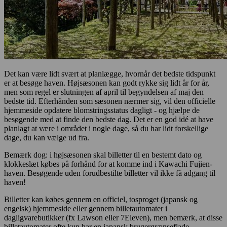
Det kan være lidt svært at planlægge, hvornår det bedste tidspunkt
er at besøge haven. Højsæsonen kan godt rykke sig lidt år for år,
men som regel er slutningen af april til begyndelsen af maj den
bedste tid. Efterhånden som sæsonen nærmer sig, vil den officielle
hjemmeside opdatere blomstringsstatus dagligt - og hjælpe de
besøgende med at finde den bedste dag. Det er en god idé at have
planlagt at være i området i nogle dage, så du har lidt forskellige
dage, du kan vælge ud fra.
Bemærk dog: i højsæsonen skal billetter til en bestemt dato og
klokkeslæt købes på forhånd for at komme ind i Kawachi Fujien-
haven. Besøgende uden forudbestilte billetter vil ikke få adgang til
haven!
Billetter kan købes gennem en officiel, tosproget (japansk og
engelsk) hjemmeside eller gennem billetautomater i
dagligvarebutikker (fx Lawson eller 7Eleven), men bemærk, at disse
billetautomater ofte kun har en japansk brugergrænseflade.