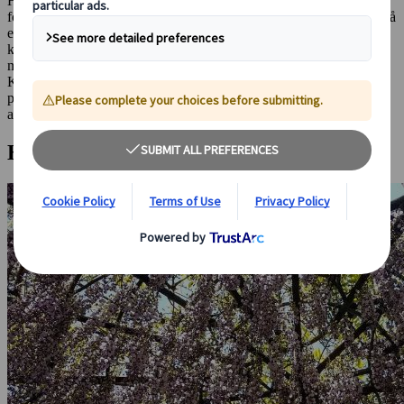
Haven med blåregn i Kawachi er privatejet og ligger afsides. Det
forhindrer dog ikke folk i at besøge haven i stort tal, hvert år for at få
et glimt af noget, der er endnu mere sjældent og flygtigt end
kirsebærblomsterne, som landet ellers er så berømt for. Der er ikke
mange steder i landet, der er bedre egnet til en romantisk gåtur end
Kawachi Fujien-haven i fuldt flor. Selvom det er lidt vanskeligt at
planlægge, hvornår den bedste dag er at besøge, er der flere måder
at planlægge korrekt på og sørge for en uforglemmelig oplevelse.
Hvad kan du se?