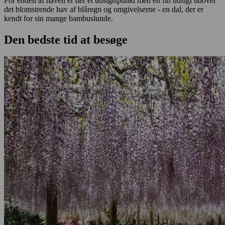
For enden af haven er der et udsigtspunkt med en fin udsigt udover
det blomstrende hav af blåregn og omgivelserne - en dal, der er
kendt for sin mange bambuslunde.
Den bedste tid at besøge