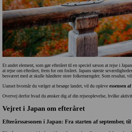
Et andet element, som gør efteråret til en speciel sæson at rejse i Japa
at rejse om efteråret, frem for om foråret. Japans største seværdighede
besværet med at skulle håndtere store folkemængder. Som resultat, vil 
Uanset hvornår du vælger at besøge landet, vil du opleve
essensen a
Overvej derfor hvad du ønsker dig af din rejseoplevelse, hvilke aktivit
Vejret i Japan om efteråret
Efterårssæsonen i Japan: Fra starten af september, ti