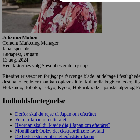
Julianna Molnar
Content Marketing Manager
Japanspecialist
Budapest, Ungarn
13 aug. 2024
Redaktørernes valg
Sæsonbestemte rejsetips
Efteråret er sæsonen for jagt på farverige blade, at deltage i festlighed
destinationer, hvor man kan opleve alt fra kulturelle begivenheder, til
Hokkaido, Tohoku, Tokyo, Kyoto, Hokuriku, de japanske alper og Fuji
Indholdsfortegnelse
Derfor skal du rejse til Japan om efteråret
Vejret i Japan om efteråret
Hvordan skal du klæde dig i Japan om efteråret?
Momijigari: Oplev det ekstraordinære løvfald
De bedste steder at se efterårsløv i Japan