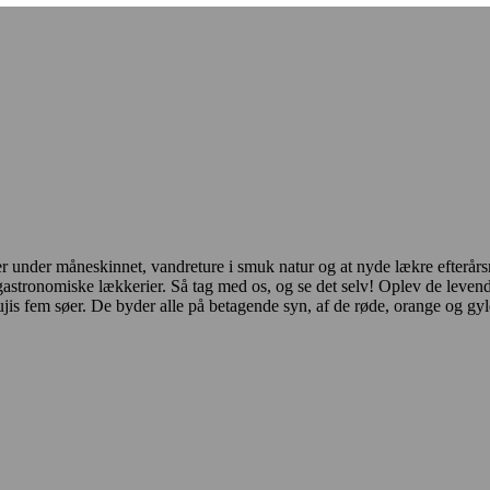
er under måneskinnet, vandreture i smuk natur og at nyde lækre efterårsrett
 gastronomiske lækkerier. Så tag med os, og se det selv! Oplev de levende
s fem søer. De byder alle på betagende syn, af de røde, orange og gy