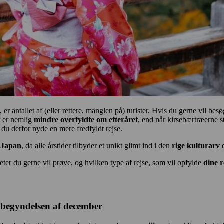
n, er antallet af (eller rettere, manglen på) turister. Hvis du gerne vil
r er nemlig
mindre overfyldte om efteråret
, end når kirsebærtræerne st
du derfor nyde en mere fredfyldt rejse.
f Japan
, da alle årstider tilbyder et unikt glimt ind i den
rige kulturarv 
eter du gerne vil prøve, og hvilken type af rejse, som vil opfylde
dine 
l begyndelsen af december