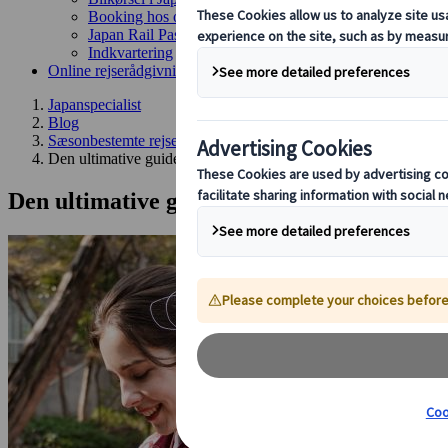
Booking hos os
Japan Rail Pass
Indkvartering
Online rejserådgivning
Japanspecialist
Blog
Sæsonbestemte rejsetips
Den ultimative guide til efterår i Japan - Alt du behøver at vide
Den ultimative guide til efterår i Japan - A