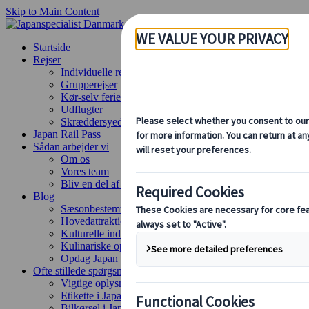
Skip to Main Content
Startside
Rejser
Individuelle rejser
Grupperejser
Kør-selv ferie
Udflugter
Skræddersyede grupperejser
Japan Rail Pass
Sådan arbejder vi
Om os
Vores team
Bliv en del af vores team
Blog
Sæsonbestemte rejsetips
Hovedattraktioner
Kulturelle indsigter
Kulinariske oplevelser
Opdag Japan i tog
Ofte stillede spørgsmål
Vigtige oplysninger
Etikette i Japan
Bilkørsel i Japan