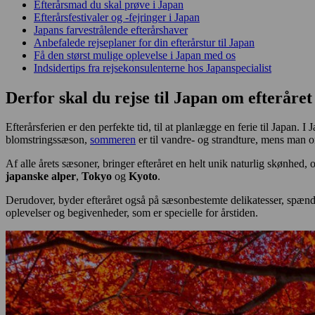
Efterårsmad du skal prøve i Japan
Efterårsfestivaler og -fejringer i Japan
Japans farvestrålende efterårshaver
Anbefalede rejseplaner for din efterårstur til Japan
Få den størst mulige oplevelse i Japan med os
Indsidertips fra rejsekonsulenterne hos Japanspecialist
Derfor skal du rejse til Japan om efteråret
Efterårsferien er den perfekte tid, til at planlægge en ferie til Japan. I
blomstringssæson,
sommeren
er til vandre- og strandture, mens man
Af alle årets sæsoner, bringer efteråret en helt unik naturlig skønhed, o
japanske alper
,
Tokyo
og
Kyoto
.
Derudover, byder efteråret også på sæsonbestemte delikatesser, spænd
oplevelser og begivenheder, som er specielle for årstiden.