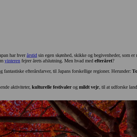
 Japan har hver
årstid
sin egen skønhed, skikke og begivenheder, som er me
 om
vinteren
fejrer årets afslutning. Men hvad med
efteråret
?
g fantastiske efterårsfarver, til Japans forskellige regioner. Herunder:
T
ende aktiviteter,
kulturelle festivaler
og
mildt vejr
, til at udforske la