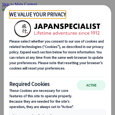
Skip to Main Content
Startside
Rejser
Individuelle rejser
Grupperejser
Kør-selv ferie
Udflugter
Skræddersyede grupperejser
Japan Rail Pass
Sådan arbejder vi
Om os
Vores team
Bliv en del af vores team
Blog
Sæsonbestemte rejsetips
Hovedattraktioner
Kulturelle indsigter
Kulinariske oplevelser
Opdag Japan i tog
Ofte stillede spørgsmål
Vigtige oplysninger
Etikette i Japan
Bilkørsel i Japan