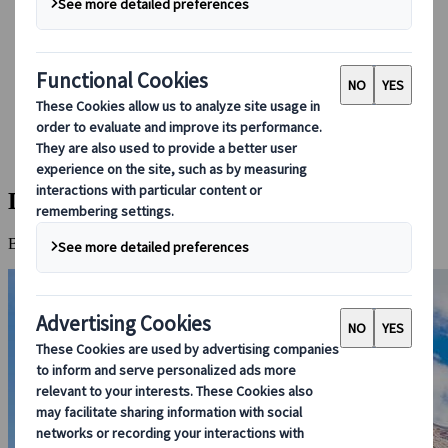
Booking hos os
Japan Rail Pass
Indkvartering
Online rejserådgivning
Japanspecialist
Destinationer
Alle destinationer
Daisetsuzan Nationalpark
Daisetsuzan Nationalpark
Bjerglandskaber og varme kilder, i hjertet af Hokkaido.