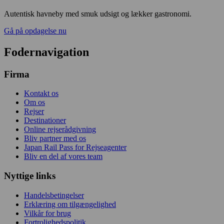
Autentisk havneby med smuk udsigt og lækker gastronomi.
Gå på opdagelse nu
Fodernavigation
Firma
Kontakt os
Om os
Rejser
Destinationer
Online rejserådgivning
Bliv partner med os
Japan Rail Pass for Rejseagenter
Bliv en del af vores team
Nyttige links
Handelsbetingelser
Erklæring om tilgængelighed
Vilkår for brug
Fortrolighedspolitik