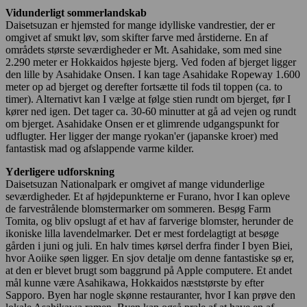
Vidunderligt sommerlandskab
Daisetsuzan er hjemsted for mange idylliske vandrestier, der er
omgivet af smukt løv, som skifter farve med årstiderne. En af
områdets største seværdigheder er Mt. Asahidake, som med sine
2.290 meter er Hokkaidos højeste bjerg. Ved foden af bjerget ligger
den lille by Asahidake Onsen. I kan tage Asahidake Ropeway 1.600
meter op ad bjerget og derefter fortsætte til fods til toppen (ca. to
timer). Alternativt kan I vælge at følge stien rundt om bjerget, før I
kører ned igen. Det tager ca. 30-60 minutter at gå ad vejen og rundt
om bjerget. Asahidake Onsen er et glimrende udgangspunkt for
udflugter. Her ligger der mange ryokan'er (japanske kroer) med
fantastisk mad og afslappende varme kilder.
Yderligere udforskning
Daisetsuzan Nationalpark er omgivet af mange vidunderlige
seværdigheder. Et af højdepunkterne er Furano, hvor I kan opleve
de farvestrålende blomstermarker om sommeren. Besøg Farm
Tomita, og bliv opslugt af et hav af farverige blomster, herunder de
ikoniske lilla lavendelmarker. Det er mest fordelagtigt at besøge
gården i juni og juli. En halv times kørsel derfra finder I byen Biei,
hvor Aoiike søen ligger. En sjov detalje om denne fantastiske sø er,
at den er blevet brugt som baggrund på Apple computere. Et andet
mål kunne være Asahikawa, Hokkaidos næststørste by efter
Sapporo. Byen har nogle skønne restauranter, hvor I kan prøve den