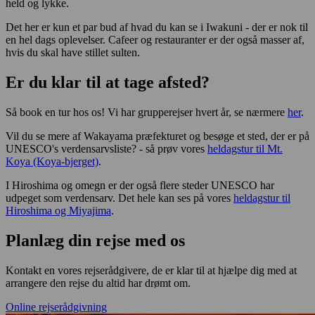
held og lykke.
Det her er kun et par bud af hvad du kan se i Iwakuni - der er nok til
en hel dags oplevelser. Cafeer og restauranter er der også masser af,
hvis du skal have stillet sulten.
Er du klar til at tage afsted?
Så book en tur hos os! Vi har grupperejser hvert år, se nærmere
her
.
Vil du se mere af Wakayama præfekturet og besøge et sted, der er på
UNESCO's verdensarvsliste? - så prøv vores
heldagstur til Mt.
Koya (Koya-bjerget)
.
I Hiroshima og omegn er der også flere steder UNESCO har
udpeget som verdensarv. Det hele kan ses på vores
heldagstur til
Hiroshima og Miyajima
.
Planlæg din rejse med os
Kontakt en vores rejserådgivere, de er klar til at hjælpe dig med at
arrangere den rejse du altid har drømt om.
Online rejserådgivning