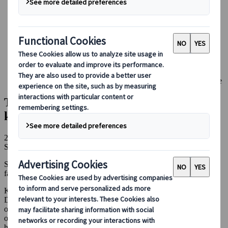
Booking hos os
Japan Rail Pass
Indkvartering
Online rejserådgivning
Japanspecialist
Blog
Sæsonbestemte rejsetips
Top 5: de bedste steder i Japan at se kirsebærtræerne blomstre
Top 5: de bedste steder i Japan at se
kirsebærtræerne blomstre
21 mar. 2023
Sæsonbestemte rejsetips
Skal du til Japan i løbet af foråret, kan du godt forberede dig på en
fantastisk oplevelse!
Kirsebærtræerne blomstrer blot et par korte uger, men hvilke uger!
Dette er den smukkeste periode i Japan, hvor gader, stræder, parker
og broer pludselig dækkes af sarte lyserøde skyer. De er simpelthen
overalt! Og den lyserøde farve lyser virkelig op, fordi træerne ikke
har fået blade endnu, og træstammerne er meget mørke. Hanami