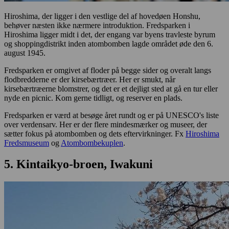
Hiroshima, der ligger i den vestlige del af hovedøen Honshu,
behøver næsten ikke nærmere introduktion. Fredsparken i
Hiroshima ligger midt i det, der engang var byens travleste byrum
og shoppingdistrikt inden atombomben lagde området øde den 6.
august 1945.
Fredsparken er omgivet af floder på begge sider og overalt langs
flodbredderne er der kirsebærtræer. Her er smukt, når
kirsebærtræerne blomstrer, og det er et dejligt sted at gå en tur eller
nyde en picnic. Kom gerne tidligt, og reserver en plads.
Fredsparken er værd at besøge året rundt og er på UNESCO's liste
over verdensarv. Her er der flere mindesmærker og museer, der
sætter fokus på atombomben og dets eftervirkninger. Fx
Hiroshima
Fredsmuseum
og
Atombombekuplen
.
5. Kintaikyo-broen, Iwakuni