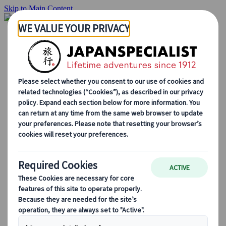
Skip to Main Content
Startside
Rejser
Individuelle rejser
Grupperejser
Kør-selv ferie
Udflugter
Skræddersyede grupperejser
Japan Rail Pass
Sådan arbejder vi
Om os
Vores team
Bliv en del af vores team
Blog
Sæsonbestemte rejsetips
Hovedattraktioner
Kulturelle indsigter
Kulinariske oplevelser
Opdag Japan i tog
Ofte stillede spørgsmål
Vigtige oplysninger
Etikette i Japan
Bilkørsel i Japan