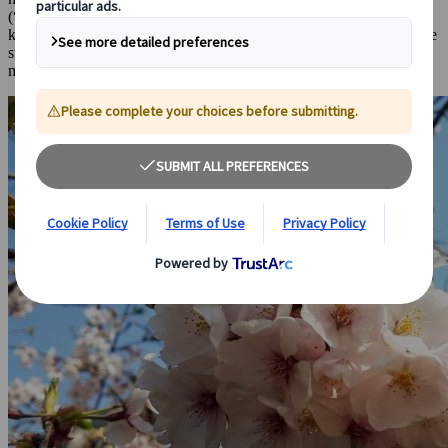
(“blomster-kigning”) er det japanske ord for at opleve
kirsebærtræerne, og mange lokale japanere holder picnic i de mange
smukke parker blandt de tusindvis af kirsebærtræer. Man spiser god
mad, drikker god sake og lader sig overvælde af det smukke syn.