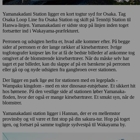
Yamanakadani Station ligger en kort togtur syd for Osaka. Tag
Osaka Loop Line fra Osaka Station og skift på Tennōji Station til
Hanwa-linjen. Yamanakadani er sidste stop på linjen inden toget
fortsætter ind i Wakayama-præfekturet.
Perronen og udsigten herfra er, hvad alle kommer efter. På begge
sider af perronen er der lange rækker af kirsebærtræer. Ivrige
togfotografer knipser løs for at få de bedste billeder af ankomne tog
omgivet af de blomstrende kirsebærtræer. Når du måske selv har
taget et par billeder, kan du slappe af på en bænkene på perronen
eller gå op og nyde udsigten fra gangbroen over stationen.
Der ligger en park lige øst for stationen med en legeplads -
Wampaku kingdom - med en stor dinosaur-rutsjebane. Et sikkert hit
hos børnene. På den vestlige side af stationen løber Yamanaka-
floden, hvor der også er mange kirsebærtræer. Et smukt syn, når de
blomstrer.
Yamanakadani station ligger i Hannan, der er en mellemstor
provinsby og vil være et fint stop på din sakura-tur. Hop på toget
igen, og fortsæt på samme toglinje sydvestpå til Wakayama by.