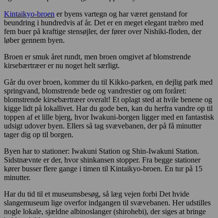
Kintaikyo-broen
er byens vartegn og har været genstand for
beundring i hundredvis af år. Det er en meget elegant træbro med
fem buer på kraftige stensøjler, der fører over Nishiki-floden, der
løber gennem byen.
Broen er smuk året rundt, men broen omgivet af blomstrende
kirsebærtræer er nu noget helt særligt.
Går du over broen, kommer du til Kikko-parken, en dejlig park med
springvand, blomstrende bede og vandrestier og om foråret:
blomstrende kirsebærtræer overalt! Et oplagt sted at hvile benene og
kigge lidt på lokallivet. Har du gode ben, kan du herfra vandre op til
toppen af et lille bjerg, hvor Iwakuni-borgen ligger med en fantastisk
udsigt udover byen. Ellers så tag svævebanen, der på få minutter
tager dig op til borgen.
Byen har to stationer: Iwakuni Station og Shin-Iwakuni Station.
Sidstnævnte er der, hvor shinkansen stopper. Fra begge stationer
kører busser flere gange i timen til Kintaikyo-broen. En tur på 15
minutter.
Har du tid til et museumsbesøg, så læg vejen forbi Det hvide
slangemuseum lige overfor indgangen til svævebanen. Her udstilles
nogle lokale, sjældne albinoslanger (shirohebi), der siges at bringe