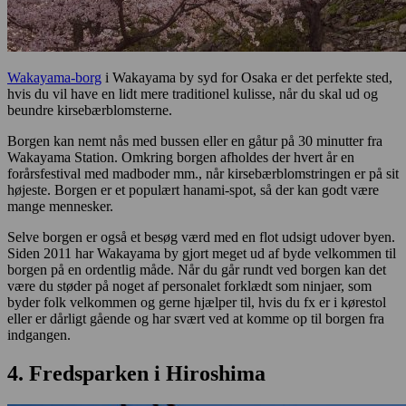
Wakayama-borg
i Wakayama by syd for Osaka er det perfekte sted,
hvis du vil have en lidt mere traditionel kulisse, når du skal ud og
beundre kirsebærblomsterne.
Borgen kan nemt nås med bussen eller en gåtur på 30 minutter fra
Wakayama Station. Omkring borgen afholdes der hvert år en
forårsfestival med madboder mm., når kirsebærblomstringen er på sit
højeste. Borgen er et populært hanami-spot, så der kan godt være
mange mennesker.
Selve borgen er også et besøg værd med en flot udsigt udover byen.
Siden 2011 har Wakayama by gjort meget ud af byde velkommen til
borgen på en ordentlig måde. Når du går rundt ved borgen kan det
være du støder på noget af personalet forklædt som ninjaer, som
byder folk velkommen og gerne hjælper til, hvis du fx er i kørestol
eller er dårligt gående og har svært ved at komme op til borgen fra
indgangen.
4. Fredsparken i Hiroshima