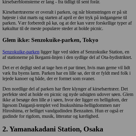
kirsebærblomsterne er lang - fra tidligt til sent forår.
Kirsebærtræerne er overalt i parken, og når blomstringen er på sit
højeste i slut marts og starten af april er der tryk på indgangene til
parken. Vær forberedt på kø, og at der kan være forskellige typer af
køkultur til de meste populære steder at holde picnic.
Glem ikke: Senzokuike-parken, Tokyo
Senzokuike-parken
ligger lige ved siden af Senzokuike Station, en
af stationerne på Ikegami-linjen i den sydlige del af Ota-bydistriktet.
Det er et dejligt sted at tage hen et par timer, hvis man gerne vil lidt
væk fra byens larm. Parken har en lille sø, der tit er fyldt med folk i
lejede kanoer og både, der er formet som svaner.
Den nordlige del af parken har flere klynger af kirsebærtræer. Det
perfekte sted at holde en picnic og nyde udsigten udover søen. Glem
ikke at besøge den lille ø i søen, hvor der ligger en helligdom, der
ligesom Daiganji-templet ved Itsukushima-helligdommen nær
Hiroshima, er helliget vandgudinden Benzaiten. Hun er også er
gudinde for rigdom, musik, litteratur og kærlighed.
2. Yamanakadani Station, Osaka