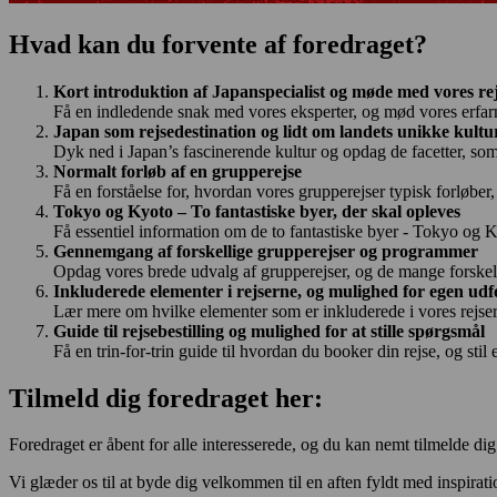
Hvad kan du forvente af foredraget?
Kort introduktion af Japanspecialist og møde med vores re
Få en indledende snak med vores eksperter, og mød vores erfarn
Japan som rejsedestination og lidt om landets unikke kultu
Dyk ned i Japan’s fascinerende kultur og opdag de facetter, som 
Normalt forløb af en grupperejse
Få en forståelse for, hvordan vores grupperejser typisk forløber
Tokyo og Kyoto – To fantastiske byer, der skal opleves
Få essentiel information om de to fantastiske byer - Tokyo og K
Gennemgang af forskellige grupperejser og programmer
Opdag vores brede udvalg af grupperejser, og de mange forsk
Inkluderede elementer i rejserne, og mulighed for egen ud
Lær mere om hvilke elementer som er inkluderede i vores rejse
Guide til rejsebestilling og mulighed for at stille spørgsmål
Få en trin-for-trin guide til hvordan du booker din rejse, og sti
Tilmeld dig foredraget her:
Foredraget er åbent for alle interesserede, og du kan nemt tilmelde di
Vi glæder os til at byde dig velkommen til en aften fyldt med inspir