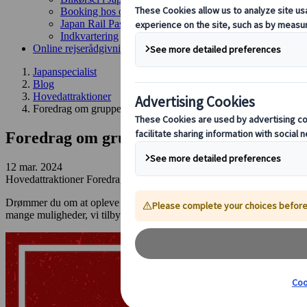
Booking hos os
Japan Rail Pass
Indkvartering
Online rejserådgivning
Japanspecialist
Blog
Hovedattraktioner
Foredrag om grupperejser til Japan, med dansk rejseleder – 4. a
Foredrag om grupperejser til Japan, med da
12 mar. 2024
Hovedattraktioner
Foredrag
Drømmer du om at opleve det forunderlige Japan på en spændende grup
mange muligheder, vi tilbyder. Mødet vil hjælpe dig med at vælge den 