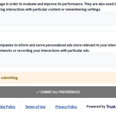
pril 2024 kl. 17:30-19:00
nsk rejseleder – 4. april 2024 kl. 17:30-19
perejse med vores erfarne danske rejseleder? Så bør du deltage i vor
perfekte grupperejse, inden du bestiller din drømmerejse til Japan.