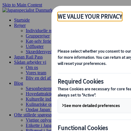
Skip to Main Content
Startside
Rejser
Individuelle rejser
Grupperejser
Kør-selv ferie
Udflugter
Skræddersyede grupperejser
Japan Rail Pass
Sådan arbejder vi
Om os
Vores team
Bliv en del af vores team
Blog
Sæsonbestemte rejsetips
Hovedattraktioner
Kulturelle indsigter
Kulinariske oplevelser
Opdag Japan i tog
Ofte stillede spørgsmål
Vigtige oplysninger
Etikette i Japan
Bilkørsel i Japan