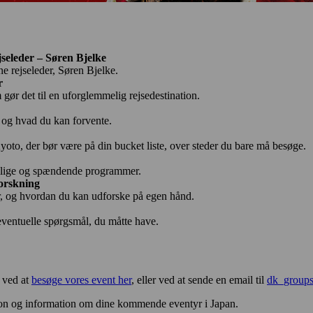
jseleder – Søren Bjelke
e rejseleder, Søren Bjelke.
r
gør det til en uforglemmelig rejsedestination.
, og hvad du kan forvente.
yoto, der bør være på din bucket liste, over steder du bare må besøge.
ellige og spændende programmer.
forskning
r, og hvordan du kan udforske på egen hånd.
l eventuelle spørgsmål, du måtte have.
g ved at
besøge vores event her
, eller ved at sende en email til
dk_groups
ation og information om dine kommende eventyr i Japan.