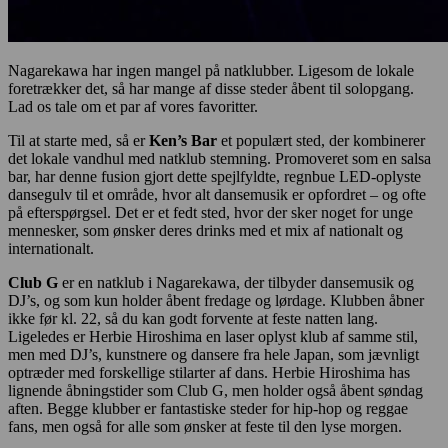
Nagarekawa har ingen mangel på natklubber. Ligesom de lokale
foretrækker det, så har mange af disse steder åbent til solopgang.
Lad os tale om et par af vores favoritter.
Til at starte med, så er
Ken’s Bar
et populært sted, der kombinerer
det lokale vandhul med natklub stemning. Promoveret som en salsa
bar, har denne fusion gjort dette spejlfyldte, regnbue LED-oplyste
dansegulv til et område, hvor alt dansemusik er opfordret – og ofte
på efterspørgsel. Det er et fedt sted, hvor der sker noget for unge
mennesker, som ønsker deres drinks med et mix af nationalt og
internationalt.
Club G
er en natklub i Nagarekawa, der tilbyder dansemusik og
DJ’s, og som kun holder åbent fredage og lørdage. Klubben åbner
ikke før kl. 22, så du kan godt forvente at feste natten lang.
Ligeledes er Herbie Hiroshima en laser oplyst klub af samme stil,
men med DJ’s, kunstnere og dansere fra hele Japan, som jævnligt
optræder med forskellige stilarter af dans. Herbie Hiroshima has
lignende åbningstider som Club G, men holder også åbent søndag
aften. Begge klubber er fantastiske steder for hip-hop og reggae
fans, men også for alle som ønsker at feste til den lyse morgen.