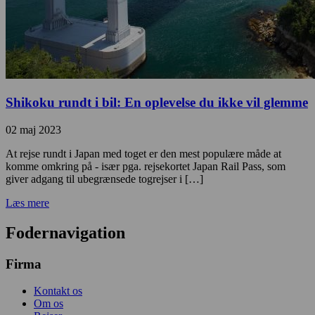
Shikoku rundt i bil: En oplevelse du ikke vil glemme
02 maj 2023
At rejse rundt i Japan med toget er den mest populære måde at
komme omkring på - især pga. rejsekortet Japan Rail Pass, som
giver adgang til ubegrænsede togrejser i […]
Læs mere
Fodernavigation
Firma
Kontakt os
Om os