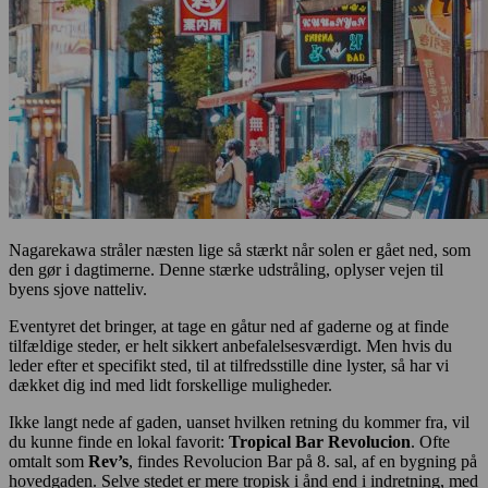
Nagarekawa stråler næsten lige så stærkt når solen er gået ned, som
den gør i dagtimerne. Denne stærke udstråling, oplyser vejen til
byens sjove natteliv.
Eventyret det bringer, at tage en gåtur ned af gaderne og at finde
tilfældige steder, er helt sikkert anbefalelsesværdigt. Men hvis du
leder efter et specifikt sted, til at tilfredsstille dine lyster, så har vi
dækket dig ind med lidt forskellige muligheder.
Ikke langt nede af gaden, uanset hvilken retning du kommer fra, vil
du kunne finde en lokal favorit:
Tropical Bar Revolucion
. Ofte
omtalt som
Rev’s
, findes Revolucion Bar på 8. sal, af en bygning på
hovedgaden. Selve stedet er mere tropisk i ånd end i indretning, med