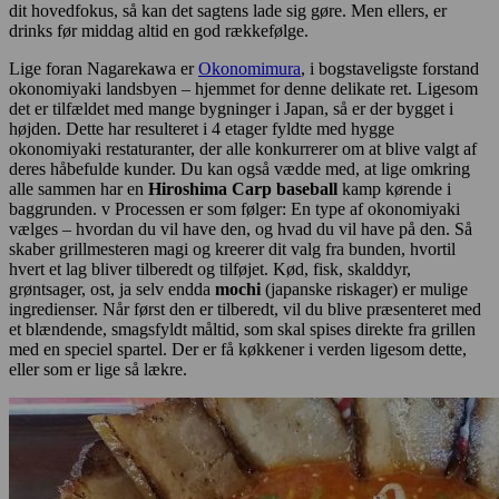
dit hovedfokus, så kan det sagtens lade sig gøre. Men ellers, er
drinks før middag altid en god rækkefølge.
Lige foran Nagarekawa er
Okonomimura
, i bogstaveligste forstand
okonomiyaki landsbyen – hjemmet for denne delikate ret. Ligesom
det er tilfældet med mange bygninger i Japan, så er der bygget i
højden. Dette har resulteret i 4 etager fyldte med hygge
okonomiyaki restaturanter, der alle konkurrerer om at blive valgt af
deres håbefulde kunder. Du kan også vædde med, at lige omkring
alle sammen har en
Hiroshima Carp baseball
kamp kørende i
baggrunden. v Processen er som følger: En type af okonomiyaki
vælges – hvordan du vil have den, og hvad du vil have på den. Så
skaber grillmesteren magi og kreerer dit valg fra bunden, hvortil
hvert et lag bliver tilberedt og tilføjet. Kød, fisk, skalddyr,
grøntsager, ost, ja selv endda
mochi
(japanske riskager) er mulige
ingredienser. Når først den er tilberedt, vil du blive præsenteret med
et blændende, smagsfyldt måltid, som skal spises direkte fra grillen
med en speciel spartel. Der er få køkkener i verden ligesom dette,
eller som er lige så lækre.