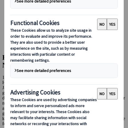
Booking hos os
Japan Rail Pass
Indkvartering
Online rejserådgivning
Japanspecialist
Blog
Hovedattraktioner
Hiroshima’s Party Central: En aften i Nagarekawa
Hiroshima’s Party Central: En aften i
Nagarekawa
19 mar. 2024
Hovedattraktioner
Japans natteliv. Billederne som disse ord formidler, er universelt
genkendte - neon med neon på! Lige så smukt som Japan er om
dagen, lige så elektrisk og farverigt bliver det, i takt med at solen går
ned. Hvis du ikke befinder dig på den landlige side, kan
aktiviteterne i Japan variere fra sjovt, til smagsfuldt og gå helt til
grænserne af det obskure. Mens dette måske gør sig gældende for
kæmpe storbyer som Tokyo eller Osaka, kan man så sige det samme
for et højtideligt sted som Hiroshima City?