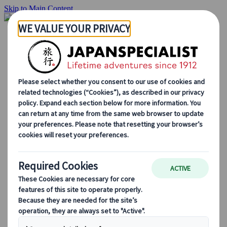
Skip to Main Content
Startside
Rejser
Individuelle rejser
Grupperejser
Kør-selv ferie
Udflugter
Skræddersyede grupperejser
Japan Rail Pass
Sådan arbejder vi
Om os
Vores team
Bliv en del af vores team
Blog
Sæsonbestemte rejsetips
Hovedattraktioner
Kulturelle indsigter
Kulinariske oplevelser
Opdag Japan i tog
Ofte stillede spørgsmål
Vigtige oplysninger
Etikette i Japan
Bilkørsel i Japan