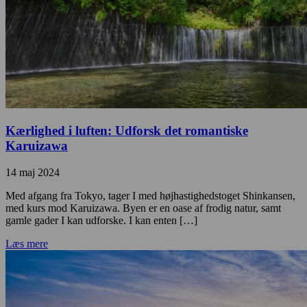
Kærlighed i luften: Udforsk det romantiske
Karuizawa
14 maj 2024
Med afgang fra Tokyo, tager I med højhastighedstoget Shinkansen,
med kurs mod Karuizawa. Byen er en oase af frodig natur, samt
gamle gader I kan udforske. I kan enten […]
Læs mere