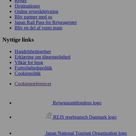
Rejser
Destinationer
Online rejserådgivning
Bliv partner med os
Japan Rail Pass for Rejseagenter
Bliv en del af vores team
Nyttige links
Handelsbetingelser
Erklæring om tilgængelighed
Vilkår for brug
Fortrolighedspolitik
Cookiepolitik
Cookiepræferencer
Rejsegarantifondens logo
REJS resebransch Danmark logo
Japan National Tourism Organization logo