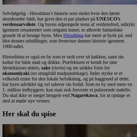
Selvfølgelig - Hiroshima’s historie som stedet hvor den første
atombombe faldt, har givet den et par pladser på
UNESCO’s
verdensarvsliste
. Og byens udprægede tema af verdensfred, udtrykt
igennem ornamenter som origami traner, er allerede fantastiske
grunde til at besøge byen. Men
Hiroshima
har mere at byde på, end
blot dennes udstillinger, som fremviser dennes historie igennem
1900-tallet.
Hirsoshima er også en by som er stolt over sit køkken, samt sin
kultur for både mad og drikke. Præfekturet er kendt for sine
førsteklasses østers,
sake
(risvin) og sin unikke form for
okonomiyaki
(en smagfuld madpandekage). Indre styrke er et
velkendt emne for den lokale befolkning, og på baggrund af dette,
har byen udviklet sig vel udover sin fortid. Som en by med mere en
1. million indbyggere, kan man nok forvente et pulserende natteliv.
Du skal ikke se meget længere end
Nagarekawa
, for at opdage et
sted at møde nye venner.
Her skal du spise