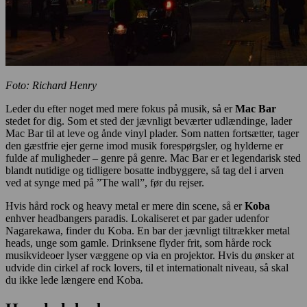
Foto: Richard Henry
Leder du efter noget med mere fokus på musik, så er
Mac Bar
stedet for dig. Som et sted der jævnligt beværter udlændinge, lader
Mac Bar til at leve og ånde vinyl plader. Som natten fortsætter, tager
den gæstfrie ejer gerne imod musik forespørgsler, og hylderne er
fulde af muligheder – genre på genre. Mac Bar er et legendarisk sted
blandt nutidige og tidligere bosatte indbyggere, så tag del i arven
ved at synge med på ”The wall”, før du rejser.
Hvis hård rock og heavy metal er mere din scene, så er
Koba
enhver headbangers paradis. Lokaliseret et par gader udenfor
Nagarekawa, finder du Koba. En bar der jævnligt tiltrækker metal
heads, unge som gamle. Drinksene flyder frit, som hårde rock
musikvideoer lyser væggene op via en projektor. Hvis du ønsker at
udvide din cirkel af rock lovers, til et internationalt niveau, så skal
du ikke lede længere end Koba.