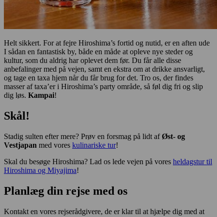
Helt sikkert. For at fejre Hiroshima’s fortid og nutid, er en aften ude
I sådan en fantastisk by, både en måde at opleve nye steder og
kultur, som du aldrig har oplevet dem før. Du får alle disse
anbefalinger med på vejen, samt en ekstra om at drikke ansvarligt,
og tage en taxa hjem når du får brug for det. Tro os, der findes
masser af taxa’er i Hiroshima’s party område, så føl dig fri og slip
dig løs.
Kampai
!
Skål!
Stadig sulten efter mere? Prøv en forsmag på lidt af
Øst- og
Vestjapan
med vores
kulinariske tur
!
Skal du besøge Hiroshima? Lad os lede vejen på vores
heldagstur til
Hiroshima og Miyajima
!
Planlæg din rejse med os
Kontakt en vores rejserådgivere, de er klar til at hjælpe dig med at