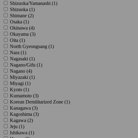
Shizuoka/Yamanashi (
1
)
Shizuoka (
1
)
Shimane (
2
)
Osaka (
1
)
Okinawa (
4
)
Okayama (
3
)
Oita (
1
)
North Gyeongsang (
1
)
Nara (
1
)
Nagasaki (
1
)
Nagano/Gifu (
1
)
Nagano (
4
)
Miyazaki (
1
)
Miyagi (
1
)
Kyoto (
1
)
Kumamoto (
3
)
Korean Demilitarized Zone (
1
)
Kanagawa (
3
)
Kagoshima (
3
)
Kagawa (
2
)
Jeju (
1
)
Ishikawa (
1
)