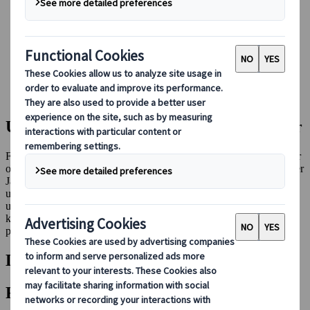
Booking hos os
Japan Rail Pass
Indkvartering
Online rejserådgivning
Japanspecialist
Destinationer
Alle destinationer
Udforsk alle destinationer og attraktioner
Fra Tokyos travle gader til den rolige skønhed i Japans varme kilder
og naturskønne bjerge kan du gå på opdagelse i en udvalgt liste over
Japans mest ikoniske destinationer og skjulte perler. Vi har også
udvalgt nogle få internationale destinationer til dem, der ønsker at
udvide deres horisont. Uanset om du søger eventyr, afslapning eller
kulturel fordybelse, kan du finde alt, hvad du behøver for at
planlægge den perfekte rejse.
Destinationer
Filtre