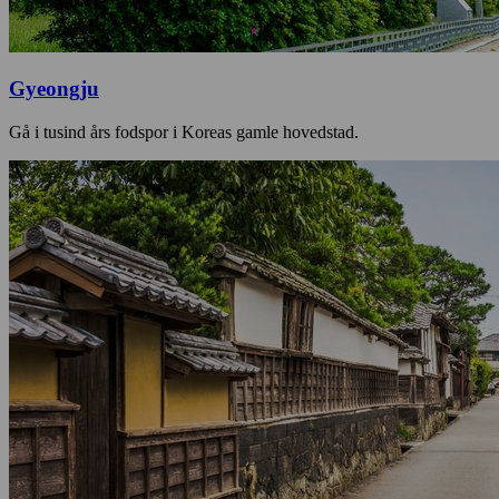
Gyeongju
Gå i tusind års fodspor i Koreas gamle hovedstad.