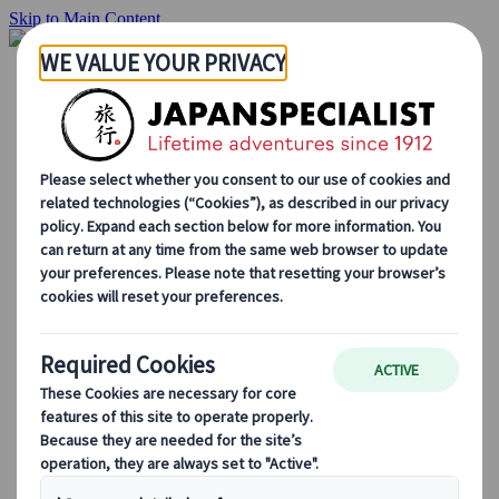
Skip to Main Content
Startside
Rejser
Individuelle rejser
Grupperejser
Kør-selv ferie
Udflugter
Skræddersyede grupperejser
Japan Rail Pass
Sådan arbejder vi
Om os
Vores team
Bliv en del af vores team
Blog
Sæsonbestemte rejsetips
Hovedattraktioner
Kulturelle indsigter
Kulinariske oplevelser
Opdag Japan i tog
Ofte stillede spørgsmål
Vigtige oplysninger
Etikette i Japan
Bilkørsel i Japan