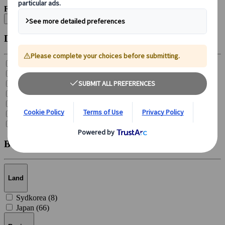
Filtrer efter:
Ryd alle
Destinationstype
Varme kilder (
6
)
Skisportssteder (
3
)
Naturlige interessepunkter (
20
)
Nationalparker (
4
)
Lufthavne (
1
)
Byer og landsbyer (
8
)
Byer (
31
)
Beliggenhed
Land
Sydkorea (
8
)
Japan (
66
)