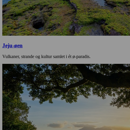
Jeju-øen
Vulkaner, strande og kultur samlet i ét ø-paradis.