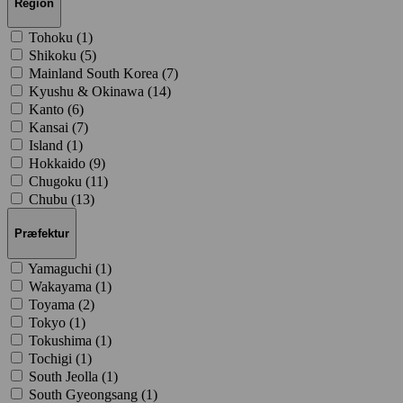
Region
Tohoku (
1
)
Shikoku (
5
)
Mainland South Korea (
7
)
Kyushu & Okinawa (
14
)
Kanto (
6
)
Kansai (
7
)
Island (
1
)
Hokkaido (
9
)
Chugoku (
11
)
Chubu (
13
)
Præfektur
Yamaguchi (
1
)
Wakayama (
1
)
Toyama (
2
)
Tokyo (
1
)
Tokushima (
1
)
Tochigi (
1
)
South Jeolla (
1
)
South Gyeongsang (
1
)