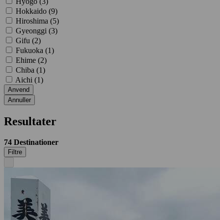
Hyogo (
3
)
Hokkaido (
9
)
Hiroshima (
5
)
Gyeonggi (
3
)
Gifu (
2
)
Fukuoka (
1
)
Ehime (
2
)
Chiba (
1
)
Aichi (
1
)
Anvend
Annuller
Resultater
74
Destinationer
Filtre