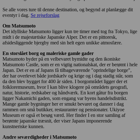
Se alle vores ture til denne destination, og begynd at planlægge dit
eventyr i dag.
Se rejseforslag
Om Matsumoto
Det idylliske Matsumoto ligger kun tre timer med tog fra Tokyo, lige
midt i de majestætiske Japanske Alper. Det er en pittoresk,
afsidesliggende bjergby med sin helt egen unikke atmosfære.
En storslået borg og maleriske gamle gader
Matsumoto byder på en velbevaret bymidte og den ikoniske
Matsumoto Castle, som er en vigtig nationalskat, der er berømt i hele
Japan. Det er en af Japans få tilbageværende "oprindelige borge",
der har overlevet både jordskælv og krige og i dag stadig står, som
da den blev bygget for 400 år siden. I borgområdet ligger der et
folkloremuseum, hvor I kan blive klogere på områdets geografi,
natur, historie, redskaber og håndværk. En kort gåtur fra borgen
ligger Nakamichi gaden, som engang var byens handelsdistrikt.
Mange gamle bygninger her er smukt bevaret og danner i dag
rammen om små butikker, restauranter og pensionater. Ukiyoe
Museum er også et besøg værd. Her finder I en stor samling af
berømte japanske træsnit, der viser Japans imponerende
kunstneriske kunnen.
Andre seværdigheder i Matsumoto