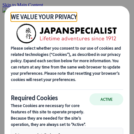
Skip to Main Content
Startside
Rejser
Individuelle rejser
Grupperejser
Kør-selv ferie
Udflugter
Skræddersyede grupperejser
Japan Rail Pass
Sådan arbejder vi
Om os
Vores team
Bliv en del af vores team
Blog
Sæsonbestemte rejsetips
Hovedattraktioner
Kulturelle indsigter
Kulinariske oplevelser
Opdag Japan i tog
Ofte stillede spørgsmål
Vigtige oplysninger
Etikette i Japan
Bilkørsel i Japan