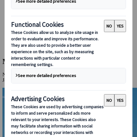
Booking hos os
Japan Rail Pass
Indkvartering
Online rejserådgivning
Japanspecialist
Destinationer
Alle destinationer
Matsumoto
Matsumoto
Nyd bjergudsigter og smuk natur, på en tidsrejse til det feudale
Japan.