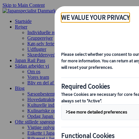
Skip to Main Content
Startside
Rejser
Individuelle rejser
Grupperejser
Kør-selv ferie
Udflugter
Skræddersyede grupperejser
Japan Rail Pass
Sådan arbejder vi
Om os
Vores team
Bliv en del af vores team
Blog
Sæsonbestemte rejsetips
Hovedattraktioner
Kulturelle indsigter
Kulinariske oplevelser
Opdag Japan i tog
Ofte stillede spørgsmål
Vigtige oplysninger
Etikette i Japan
Bilkørsel i Japan