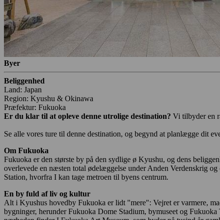
Byer
Beliggenhed
Land: Japan
Region: Kyushu & Okinawa
Præfektur: Fukuoka
Er du klar til at opleve denne utrolige destination?
Vi tilbyder en 
Se alle vores ture til denne destination, og begynd at planlægge dit eve
Om Fukuoka
Fukuoka er den største by på den sydlige ø Kyushu, og dens beliggenh
overlevede en næsten total ødelæggelse under Anden Verdenskrig og e
Station, hvorfra I kan tage metroen til byens centrum.
En by fuld af liv og kultur
Alt i Kyushus hovedby Fukuoka er lidt "mere": Vejret er varmere, m
bygninger, herunder Fukuoka Dome Stadium, bymuseet og Fukuoka Towe