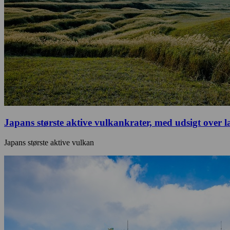
Japans største aktive vulkankrater, med udsigt over 
Japans største aktive vulkan