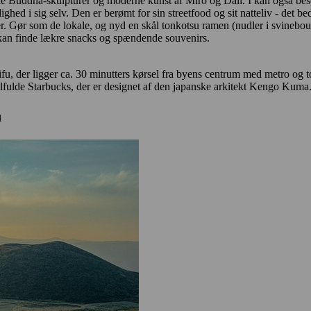
 Buddha-skulpturer og moderne kunst af Miro og Dali. I kan også bes
ghed i sig selv. Den er berømt for sin streetfood og sit natteliv - det be
er. Gør som de lokale, og nyd en skål tonkotsu ramen (nudler i svinebou
 kan finde lækre snacks og spændende souvenirs.
ifu, der ligger ca. 30 minutters kørsel fra byens centrum med metro og
lfulde Starbucks, der er designet af den japanske arkitekt Kengo Kuma
n