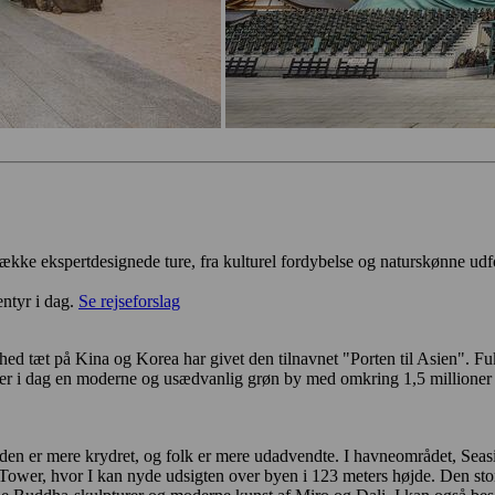
række ekspertdesignede ture, fra kulturel fordybelse og naturskønne udfo
ntyr i dag.
Se rejseforslag
ed tæt på Kina og Korea har givet den tilnavnet "Porten til Asien". F
r i dag en moderne og usædvanlig grøn by med omkring 1,5 millioner in
aden er mere krydret, og folk er mere udadvendte. I havneområdet, Sea
r, hvor I kan nyde udsigten over byen i 123 meters højde. Den store 