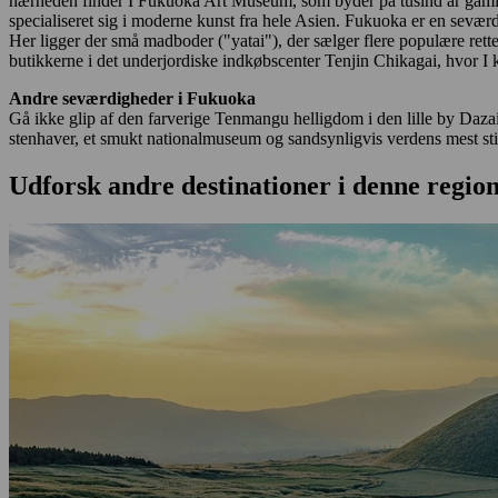
nærheden finder I Fukuoka Art Museum, som byder på tusind år gamle
specialiseret sig i moderne kunst fra hele Asien. Fukuoka er en seværdi
Her ligger der små madboder ("yatai"), der sælger flere populære rett
butikkerne i det underjordiske indkøbscenter Tenjin Chikagai, hvor I
Andre seværdigheder i Fukuoka
Gå ikke glip af den farverige Tenmangu helligdom i den lille by Daza
stenhaver, et smukt nationalmuseum og sandsynligvis verdens mest sti
Udforsk andre destinationer i denne regio