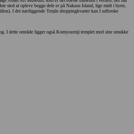
øge Asian Art Museum, som er det eneste museum i verden, der har
dste sted at opleve begge dele er på Nakasu Island, lige midt i byen.
illon). I det nærliggende Tenjin shoppingkvarter kan I udforske
 tog. I dette område ligger også Komyozenji templet med sine smukke
.