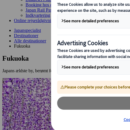
Booking hos os
Japan Rail Pass
Indkvartering
Online rejserådgivning
Japanspecialist
Destinationer
Alle destinationer
Fukuoka
Fukuoka
Japans ældste by, berømt for sit lækre køkken og farverige centrum.