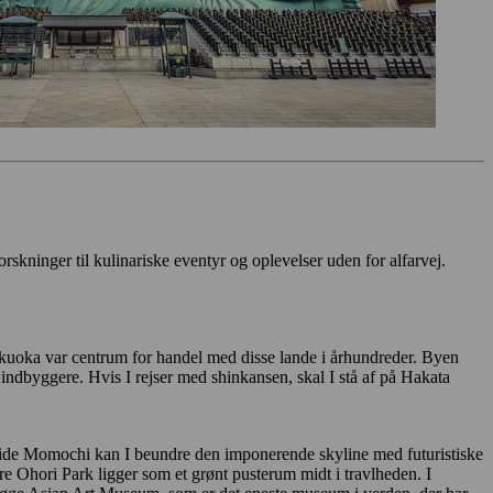
rskninger til kulinariske eventyr og oplevelser uden for alfarvej.
ukuoka var centrum for handel med disse lande i århundreder. Byen
dbyggere. Hvis I rejser med shinkansen, skal I stå af på Hakata
side Momochi kan I beundre den imponerende skyline med futuristiske
Ohori Park ligger som et grønt pusterum midt i travlheden. I