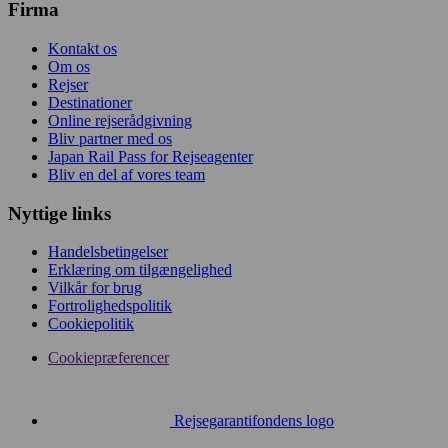
Firma
Kontakt os
Om os
Rejser
Destinationer
Online rejserådgivning
Bliv partner med os
Japan Rail Pass for Rejseagenter
Bliv en del af vores team
Nyttige links
Handelsbetingelser
Erklæring om tilgængelighed
Vilkår for brug
Fortrolighedspolitik
Cookiepolitik
Cookiepræferencer
Rejsegarantifondens logo