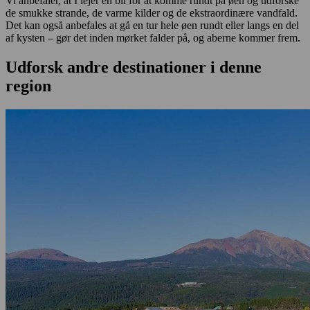
Vi anbefaler, at I lejer en bil for at komme rundt på øen og udforske
de smukke strande, de varme kilder og de ekstraordinære vandfald.
Det kan også anbefales at gå en tur hele øen rundt eller langs en del
af kysten – gør det inden mørket falder på, og aberne kommer frem.
Udforsk andre destinationer i denne
region