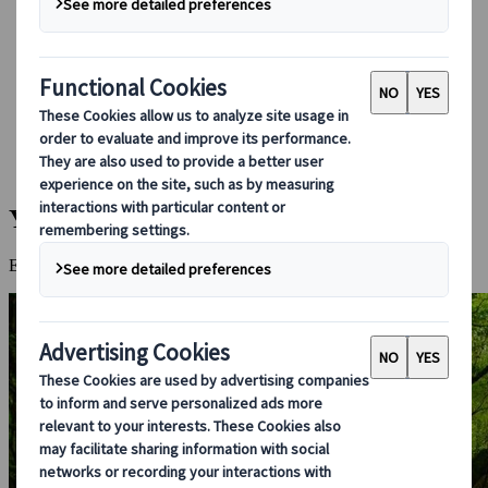
Booking hos os
Japan Rail Pass
Indkvartering
Online rejserådgivning
Japanspecialist
Destinationer
Alle destinationer
Yakushima-øen
Yakushima-øen
En gammel skov fyldt med mystik og tusindårige træer.