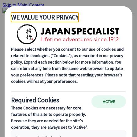
Skip to Main Content
Startside
Rejser
Individuelle rejser
Grupperejser
Kør-selv ferie
Udflugter
Skræddersyede grupperejser
Japan Rail Pass
Sådan arbejder vi
Om os
Vores team
Bliv en del af vores team
Blog
Sæsonbestemte rejsetips
Hovedattraktioner
Kulturelle indsigter
Kulinariske oplevelser
Opdag Japan i tog
Ofte stillede spørgsmål
Vigtige oplysninger
Etikette i Japan
Bilkørsel i Japan