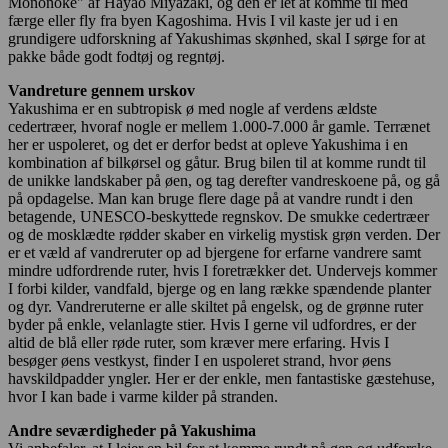
Mononoke" af Hayao Miyazaki, og den er let at komme til med
færge eller fly fra byen Kagoshima. Hvis I vil kaste jer ud i en
grundigere udforskning af Yakushimas skønhed, skal I sørge for at
pakke både godt fodtøj og regntøj.
Vandreture gennem urskov
Yakushima er en subtropisk ø med nogle af verdens ældste
cedertræer, hvoraf nogle er mellem 1.000-7.000 år gamle. Terrænet
her er uspoleret, og det er derfor bedst at opleve Yakushima i en
kombination af bilkørsel og gåtur. Brug bilen til at komme rundt til
de unikke landskaber på øen, og tag derefter vandreskoene på, og gå
på opdagelse. Man kan bruge flere dage på at vandre rundt i den
betagende, UNESCO-beskyttede regnskov. De smukke cedertræer
og de mosklædte rødder skaber en virkelig mystisk grøn verden. Der
er et væld af vandreruter op ad bjergene for erfarne vandrere samt
mindre udfordrende ruter, hvis I foretrækker det. Undervejs kommer
I forbi kilder, vandfald, bjerge og en lang række spændende planter
og dyr. Vandreruterne er alle skiltet på engelsk, og de grønne ruter
byder på enkle, velanlagte stier. Hvis I gerne vil udfordres, er der
altid de blå eller røde ruter, som kræver mere erfaring. Hvis I
besøger øens vestkyst, finder I en uspoleret strand, hvor øens
havskildpadder yngler. Her er der enkle, men fantastiske gæstehuse,
hvor I kan bade i varme kilder på stranden.
Andre seværdigheder på Yakushima