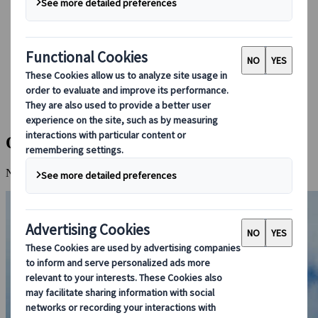
Booking hos os
Japan Rail Pass
Indkvartering
Online rejserådgivning
Japanspecialist
Destinationer
Alle destinationer
Okinawa øerne
Okinawa øerne
Nyd de smukke sandstrande, marineliv og ekstraordinære koralrev.