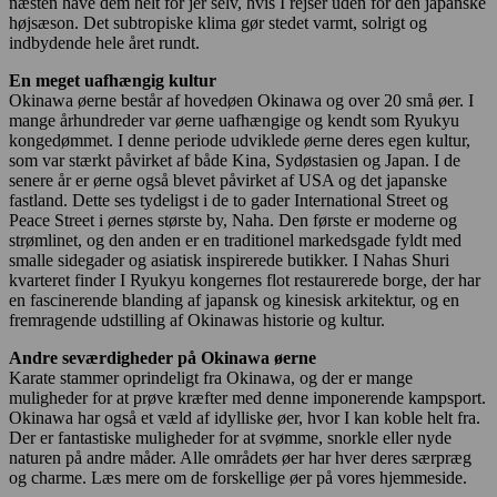
næsten have dem helt for jer selv, hvis I rejser uden for den japanske
højsæson. Det subtropiske klima gør stedet varmt, solrigt og
indbydende hele året rundt.
En meget uafhængig kultur
Okinawa øerne består af hovedøen Okinawa og over 20 små øer. I
mange århundreder var øerne uafhængige og kendt som Ryukyu
kongedømmet. I denne periode udviklede øerne deres egen kultur,
som var stærkt påvirket af både Kina, Sydøstasien og Japan. I de
senere år er øerne også blevet påvirket af USA og det japanske
fastland. Dette ses tydeligst i de to gader International Street og
Peace Street i øernes største by, Naha. Den første er moderne og
strømlinet, og den anden er en traditionel markedsgade fyldt med
smalle sidegader og asiatisk inspirerede butikker. I Nahas Shuri
kvarteret finder I Ryukyu kongernes flot restaurerede borge, der har
en fascinerende blanding af japansk og kinesisk arkitektur, og en
fremragende udstilling af Okinawas historie og kultur.
Andre seværdigheder på Okinawa øerne
Karate stammer oprindeligt fra Okinawa, og der er mange
muligheder for at prøve kræfter med denne imponerende kampsport.
Okinawa har også et væld af idylliske øer, hvor I kan koble helt fra.
Der er fantastiske muligheder for at svømme, snorkle eller nyde
naturen på andre måder. Alle områdets øer har hver deres særpræg
og charme. Læs mere om de forskellige øer på vores hjemmeside.