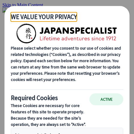
Skip to Main Content
Startside
Rejser
Individuelle rejser
Grupperejser
Kør-selv ferie
Udflugter
Skræddersyede grupperejser
Japan Rail Pass
Sådan arbejder vi
Om os
Vores team
Bliv en del af vores team
Blog
Sæsonbestemte rejsetips
Hovedattraktioner
Kulturelle indsigter
Kulinariske oplevelser
Opdag Japan i tog
Ofte stillede spørgsmål
Vigtige oplysninger
Etikette i Japan
Bilkørsel i Japan