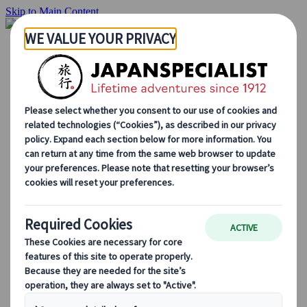
Skip to Main Content
Startside
Rejser
Individuelle rejser
Grupperejser
Kør-selv ferie
Udflugter
Skræddersyede grupperejser
Japan Rail Pass
Sådan arbejder vi
Om os
Vores team
Bliv en del af vores team
Blog
Sæsonbestemte rejsetips
Hovedattraktioner
Kulturelle indsigter
Kulinariske oplevelser
Opdag Japan i tog
Ofte stillede spørgsmål
Vigtige oplysninger
Etikette i Japan
Bilkørsel i Japan