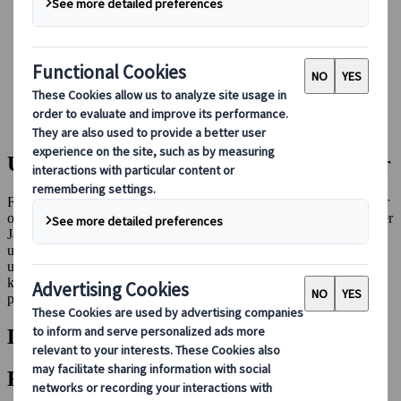
Booking hos os
Japan Rail Pass
Indkvartering
Online rejserådgivning
Japanspecialist
Destinationer
Alle destinationer
Udforsk alle destinationer og attraktioner
Fra Tokyos travle gader til den rolige skønhed i Japans varme kilder
og naturskønne bjerge kan du gå på opdagelse i en udvalgt liste over
Japans mest ikoniske destinationer og skjulte perler. Vi har også
udvalgt nogle få internationale destinationer til dem, der ønsker at
udvide deres horisont. Uanset om du søger eventyr, afslapning eller
kulturel fordybelse, kan du finde alt, hvad du behøver for at
planlægge den perfekte rejse.
Destinationer
Filtre