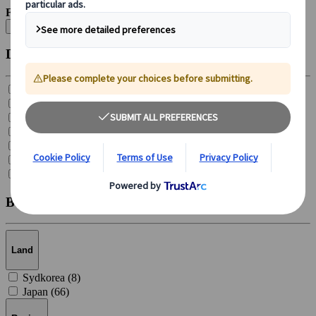
Filtrer efter:
Ryd alle
Destinationstype
Varme kilder (
6
)
Skisportssteder (
3
)
Naturlige interessepunkter (
20
)
Nationalparker (
4
)
Lufthavne (
1
)
Byer og landsbyer (
8
)
Byer (
31
)
Beliggenhed
Land
Sydkorea (
8
)
Japan (
66
)