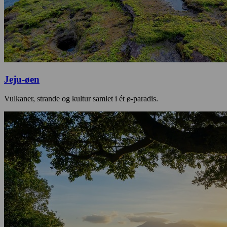
Jeju-øen
Vulkaner, strande og kultur samlet i ét ø-paradis.