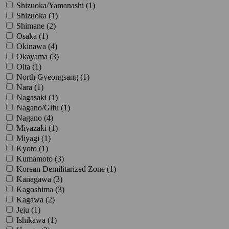
Shizuoka/Yamanashi (
1
)
Shizuoka (
1
)
Shimane (
2
)
Osaka (
1
)
Okinawa (
4
)
Okayama (
3
)
Oita (
1
)
North Gyeongsang (
1
)
Nara (
1
)
Nagasaki (
1
)
Nagano/Gifu (
1
)
Nagano (
4
)
Miyazaki (
1
)
Miyagi (
1
)
Kyoto (
1
)
Kumamoto (
3
)
Korean Demilitarized Zone (
1
)
Kanagawa (
3
)
Kagoshima (
3
)
Kagawa (
2
)
Jeju (
1
)
Ishikawa (
1
)