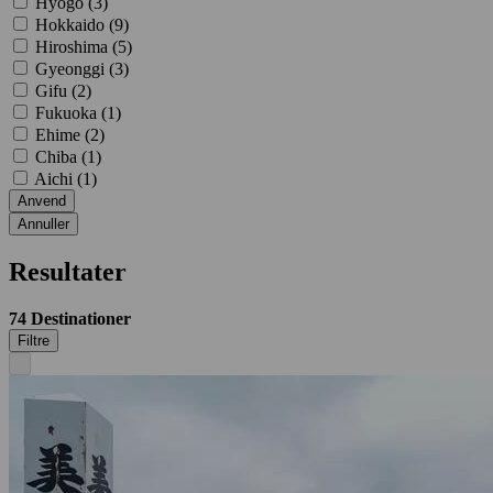
Hyogo (
3
)
Hokkaido (
9
)
Hiroshima (
5
)
Gyeonggi (
3
)
Gifu (
2
)
Fukuoka (
1
)
Ehime (
2
)
Chiba (
1
)
Aichi (
1
)
Anvend
Annuller
Resultater
74
Destinationer
Filtre