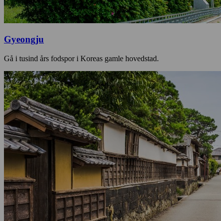
Gyeongju
Gå i tusind års fodspor i Koreas gamle hovedstad.