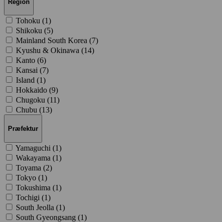
Region
Tohoku (
1
)
Shikoku (
5
)
Mainland South Korea (
7
)
Kyushu & Okinawa (
14
)
Kanto (
6
)
Kansai (
7
)
Island (
1
)
Hokkaido (
9
)
Chugoku (
11
)
Chubu (
13
)
Præfektur
Yamaguchi (
1
)
Wakayama (
1
)
Toyama (
2
)
Tokyo (
1
)
Tokushima (
1
)
Tochigi (
1
)
South Jeolla (
1
)
South Gyeongsang (
1
)