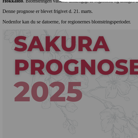
Hokkaido
. Blomstringen varierer afhængigt af regionen, og antages 
Denne prognose er blevet frigivet d. 21. marts.
Nedenfor kan du se datoerne, for regionernes blomstringsperioder.