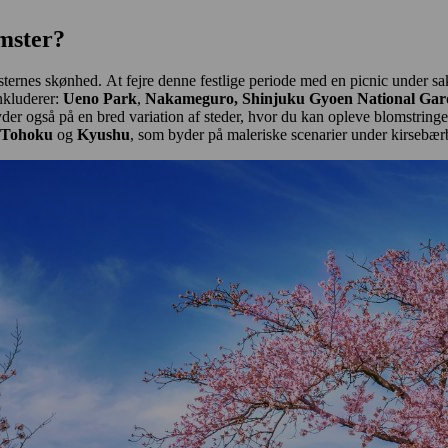
lomster?
rnes skønhed. At fejre denne festlige periode med en picnic under sak
nkluderer:
Ueno Park
,
Nakameguro,
Shinjuku Gyoen
National Ga
der også på en bred variation af steder, hvor du kan opleve blomstringe
Tohoku
og
Kyushu
, som byder på maleriske scenarier under kirsebær