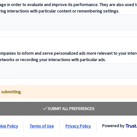
ring i Japan 2025
 dig! Prognosen for dette års kirsebærblomstring er nemlig blevet frigiv
kønhed og kulturelle betydning. Kirsebærtræernes årlige blomstring er et
kirsebærblomstringen 2025, komme med forslag til hvor du kan opleve d
), forventes kirsebærblomstringen i 2025 at finde sted fra
d. 24. mart