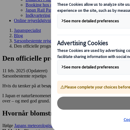
Booking hos os
Japan Rail Pass
Indkvartering
Online rejserådgivning
Japanspecialist
Blog
Sæsonbestemte rejsetips
Den officielle prognose for kirsebærblomstring i Japan 2025
Den officielle prognose for kirsebærblomst
11 feb. 2025 (Opdateret)
Sæsonbestemte rejsetips
Hvis du tænker på at besøge Japan i foråret 2025, så har du heldet med
I Japan er naturfænomenet kendt som “sakura”, og er beundret for sin s
over – og med god grund. I denne blog vil vi gennemgå prognosen for 
Hvornår blomstrer kirsebærtræerne?
Ifølge
Japans meteorologiske institut
(Japan Meteorological Corporation