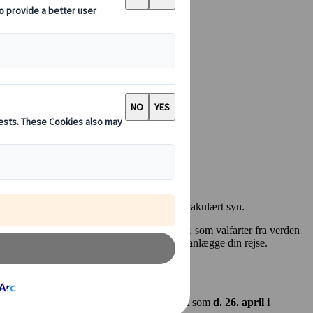
et for 2025, og det bliver som altid et spektakulært syn.
 event som tiltrækker millioner af turister, som valfarter fra verden
em, samt dele vigtig information til at planlægge din rejse.
s i Tokyo
,
d. 28. marts i Kyoto
, og så sent som
d. 26. april i