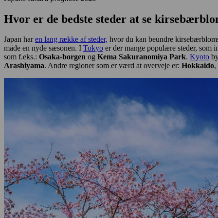
Hvor er de bedste steder at se kirsebærb
Japan har
en lang række af steder,
hvor du kan beundre kirsebærblomste
måde en nyde sæsonen. I
Tokyo
er der mange populære steder, som i
som f.eks.:
Osaka-borgen
og
Kema Sakuranomiya Park
.
Kyoto
by
Arashiyama
. Andre regioner som er værd at overveje er:
Hokkaido
,