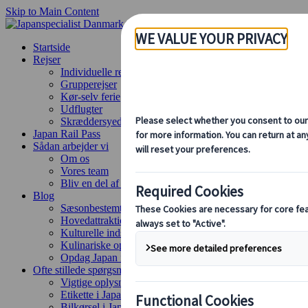
Skip to Main Content
Startside
Rejser
Individuelle rejser
Grupperejser
Kør-selv ferie
Udflugter
Skræddersyede grupperejser
Japan Rail Pass
Sådan arbejder vi
Om os
Vores team
Bliv en del af vores team
Blog
Sæsonbestemte rejsetips
Hovedattraktioner
Kulturelle indsigter
Kulinariske oplevelser
Opdag Japan i tog
Ofte stillede spørgsmål
Vigtige oplysninger
Etikette i Japan
Bilkørsel i Japan