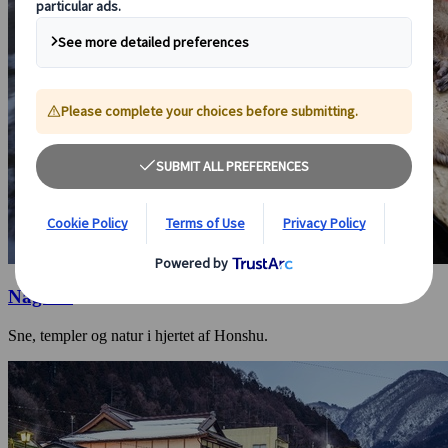
Nagano
Sne, templer og natur i hjertet af Honshu.