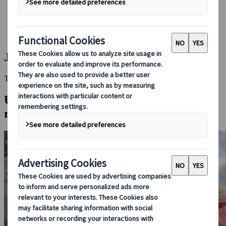
Booking hos os
Japan Rail Pass
Indkvartering
Online rejserådgivning
Jigokudani
This Destination is disabled to display.
Udforsk andre destinationer i denne
region