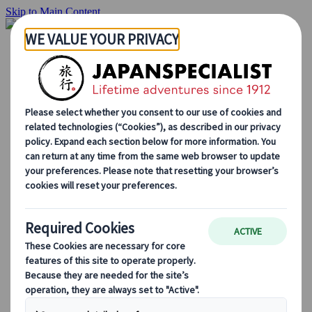
Skip to Main Content
Startside
Rejser
Individuelle rejser
Grupperejser
Kør-selv ferie
Udflugter
Skræddersyede grupperejser
Japan Rail Pass
Sådan arbejder vi
Om os
Vores team
Bliv en del af vores team
Blog
Sæsonbestemte rejsetips
Hovedattraktioner
Kulturelle indsigter
Kulinariske oplevelser
Opdag Japan i tog
Ofte stillede spørgsmål
Vigtige oplysninger
Etikette i Japan
Bilkørsel i Japan