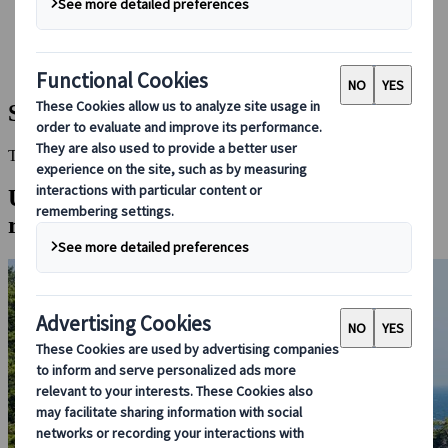
Booking hos os
Japan Rail Pass
Indkvartering
Online rejserådgivning
Shimizu
This Destination is disabled to display.
Udforsk andre destinationer i denne
region