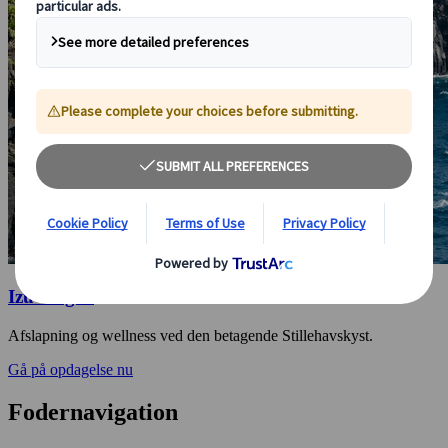
Izu-Kogen
Afslapning og wellness ved den betagende Stillehavskyst.
Gå på opdagelse nu
Fodernavigation