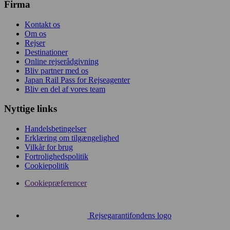
Firma
Kontakt os
Om os
Rejser
Destinationer
Online rejserådgivning
Bliv partner med os
Japan Rail Pass for Rejseagenter
Bliv en del af vores team
Nyttige links
Handelsbetingelser
Erklæring om tilgængelighed
Vilkår for brug
Fortrolighedspolitik
Cookiepolitik
Cookiepræferencer
Rejsegarantifondens logo