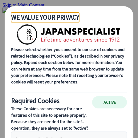
Skip to Main Content
Startside
Rejser
Individuelle rejser
Grupperejser
Kør-selv ferie
Udflugter
Skræddersyede grupperejser
Japan Rail Pass
Sådan arbejder vi
Om os
Vores team
Bliv en del af vores team
Blog
Sæsonbestemte rejsetips
Hovedattraktioner
Kulturelle indsigter
Kulinariske oplevelser
Opdag Japan i tog
Ofte stillede spørgsmål
Vigtige oplysninger
Etikette i Japan
Bilkørsel i Japan