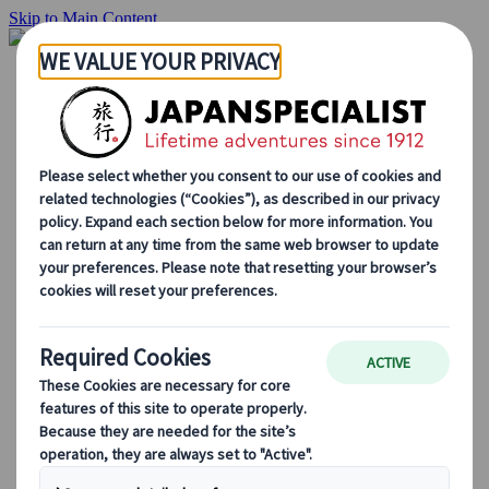
Skip to Main Content
Startside
Rejser
Individuelle rejser
Grupperejser
Kør-selv ferie
Udflugter
Skræddersyede grupperejser
Japan Rail Pass
Sådan arbejder vi
Om os
Vores team
Bliv en del af vores team
Blog
Sæsonbestemte rejsetips
Hovedattraktioner
Kulturelle indsigter
Kulinariske oplevelser
Opdag Japan i tog
Ofte stillede spørgsmål
Vigtige oplysninger
Etikette i Japan
Bilkørsel i Japan