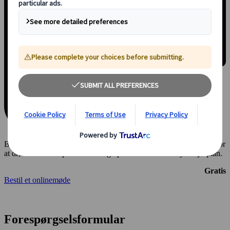
Book et online-møde på 30 minutter med en af vores konsulenter for
at drøfte alle dine præferencer og oprette en skræddersyet rejseplan.
Gratis
Bestil et onlinemøde
Forespørgselsformular