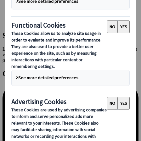
Booking hos os
Japan Rail Pass
Indkvartering
Online rejserådgivning
Sådan kommer du i gang
Lad os sammensætte din rejseplan på en måde, der passer dig, enten
via et onlinemøde med en konsulent eller ved at sende os dine
ønsker ved hjælp af vores forespørgselsformular.
Onlinemøde