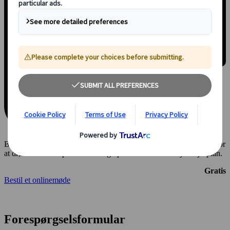
Book et online-møde på 30 minutter med en af vores konsulenter for
at drøfte alle dine præferencer og oprette en skræddersyet rejseplan.
Gratis
Bestil et onlinemøde
Forespørgselsformular