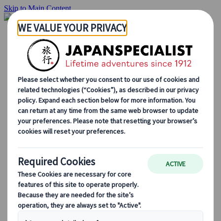
Skip to Main Content
Startside
Rejser
Individuelle rejser
Grupperejser
Kør-selv ferie
Udflugter
Skræddersyede grupperejser
Japan Rail Pass
Sådan arbejder vi
Om os
Vores team
Bliv en del af vores team
Blog
Sæsonbestemte rejsetips
Hovedattraktioner
Kulturelle indsigter
Kulinariske oplevelser
Opdag Japan i tog
Ofte stillede spørgsmål
Vigtige oplysninger
Etikette i Japan
Bilkørsel i Japan