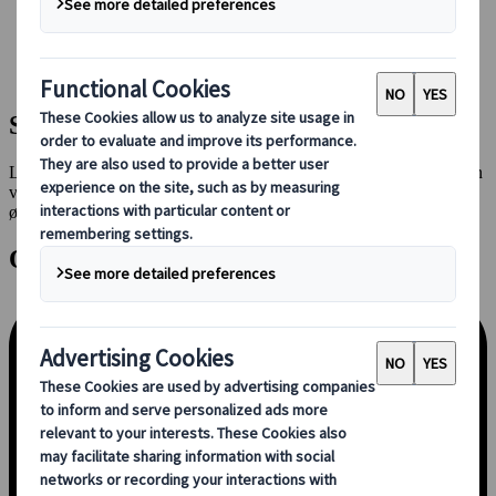
Booking hos os
Japan Rail Pass
Indkvartering
Online rejserådgivning
Sådan kommer du i gang
Lad os sammensætte din rejseplan på en måde, der passer dig, enten
via et onlinemøde med en konsulent eller ved at sende os dine
ønsker ved hjælp af vores forespørgselsformular.
Onlinemøde